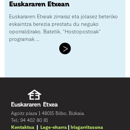
Euskararen Etxean
Euskararen Etxeak zirraraz eta jolasez beteriko
eskaintza berezia prestatu du neguko
oporraldirako. Batetik, “Hostopostoak”
programak ...
>
Agoitz plaza 1 48015 Bilbo, Bizkaia.
Tel.: 94 402 80 81
Kontaktua
|
Lege-oharra
|
Irisgarritasuna