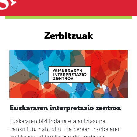
Zerbitzuak
Euskararen interpretazio zentroa
Euskararen bizi indarra eta aniztasuna
transmititu nahi ditu. Era berean, norberaren
inplikazioa aldarrikatzen du, norberak