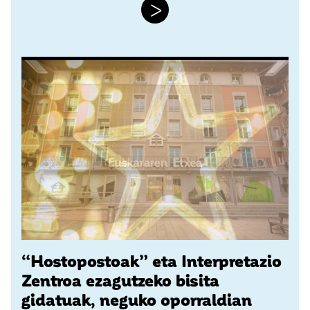
>
“Hostopostoak” eta Interpretazio
Zentroa ezagutzeko bisita
gidatuak, neguko oporraldian