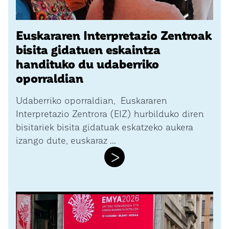
Euskararen Interpretazio Zentroak
bisita gidatuen eskaintza
handituko du udaberriko
oporraldian
Udaberriko oporraldian, Euskararen
Interpretazio Zentrora (EIZ) hurbilduko diren
bisitariek bisita gidatuak eskatzeko aukera
izango dute, euskaraz ...
>