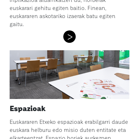
euskarari gehitu egiten baitio. Finean,
euskararen askotariko izaerak batu egiten
gaitu.
>
Espazioak
Euskararen Etxeko espazioak erabilgarri daude
euskara helburu edo misio duten entitate eta
elkarteentzat. Espazio horiek aurkezpen,