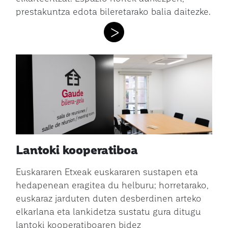
prestakuntza edota bileretarako balia daitezke.
>
Lantoki kooperatiboa
Euskararen Etxeak euskararen sustapen eta
hedapenean eragitea du helburu; horretarako,
euskaraz jarduten duten desberdinen arteko
elkarlana eta lankidetza sustatu gura ditugu
lantoki kooperatiboaren bidez