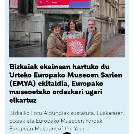
Bizkaiak ekainean hartuko du
Urteko Europako Museoen Sarien
(EMYA) ekitaldia, Europako
museoetako ordezkari ugari
elkartuz
Bizkaiko Foru Aldundiak sustatuta, Euskararen
Etxeak eta Europako Museoen Foroak
European Museum of the Year ...