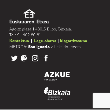
Agoitz plaza 1 48015 Bilbo, Bizkaia.
Tel.: 94 402 80 81
Kontaktua
|
Lege-oharra
|
Irisgarritasuna
METROA:
San Ignazio
> Lekeitio irteera