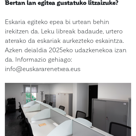
Bertan lan egitea gustatuko litzaizuke?
Eskaria egiteko epea bi urtean behin
irekitzen da. Leku libreak badaude, urtero
aterako da eskariak aurkezteko eskaintza.
Azken deialdia 2025eko udazkenekoa izan
da. Informazio gehiago:
info@euskararenetxea.eus