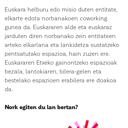
Euskara helburu edo misio duten entitate,
elkarte edota norbanakoen coworking
gunea da. Euskararen alde eta euskaraz
jarduten diren norbanako zein entitateen
arteko elkarlana eta lankidetza sustatzeko
pentsatutako espazioa, hain zuzen ere.
Euskararen Etxeko gainontzeko espazioak
bezala, lantokiaren, bilera-gelen eta
bestelako espazioen erabilera ere doakoa
da.
Nork egiten du lan bertan?