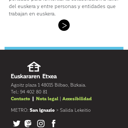
del euskera y entre personas y entidades que
trabajan en euskera.
>
Agoitz plaza 1 48015 Bilbao, Bizkaia.
Tel.: 94 402 80 81
Contacto
|
Nota legal
|
Accesibilidad
METRO:
San Ignazio
> Salida Lekeitio