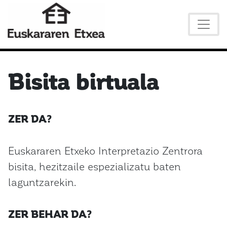
Bisita birtuala
ZER DA?
Euskararen Etxeko Interpretazio Zentrora
bisita, hezitzaile espezializatu baten
laguntzarekin.
ZER BEHAR DA?