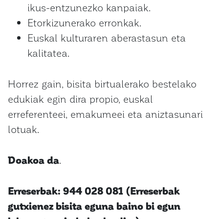
ikus-entzunezko kanpaiak.
Etorkizunerako erronkak.
Euskal kulturaren aberastasun eta
kalitatea.
Horrez gain, bisita birtualerako bestelako
edukiak egin dira propio, euskal
erreferenteei, emakumeei eta aniztasunari
lotuak.
Doakoa da
.
Erreserbak: 944 028 081 (Erreserbak
gutxienez bisita eguna baino bi egun