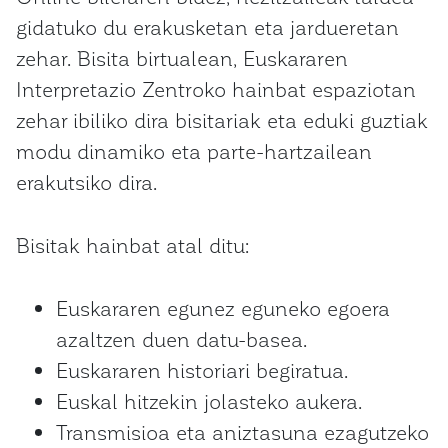
gidatuko du erakusketan eta jardueretan
zehar. Bisita birtualean, Euskararen
Interpretazio Zentroko hainbat espaziotan
zehar ibiliko dira bisitariak eta eduki guztiak
modu dinamiko eta parte-hartzailean
erakutsiko dira.
Bisitak hainbat atal ditu:
Euskararen egunez eguneko egoera
azaltzen duen datu-basea.
Euskararen historiari begiratua.
Euskal hitzekin jolasteko aukera.
Transmisioa eta aniztasuna ezagutzeko