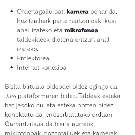
Ordenagailu bat:
kamera
behar da,
hezitzaileak parte hartzaileak ikusi
ahal izateko eta
mikrofonoa
,
taldekideek diotena entzun ahal
izateko.
Proiektorea
Internet konexioa
Bisita birtuala bideodei bidez egingo da;
Jitsi
plataformaren bidez. Taldeak esteka
bat jasoko du, eta esteka horren bidez
konektatu da, erreserbatutako orduan.
Garrantzitsua da bisita aurretik
mikrofonoak, bozgorailuek eta kamerak