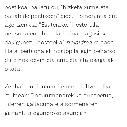
poetikoa” baliatu du, “hizketa xume eta
baliabide poetikoen” bidez”. Sinonimia ere
agertzen da. “Esaterako, `hosto pila´
pertsonaien ohea da, baina, nagusiok
dakigunez, `hostopila´
hojaldrea
re bada.
Hala, pertsonaiek hostopila egin beharko
dute hostoekin eta errezeta eta osagaiak
bilatu”.
Zenbait curriculum-item ere biltzen dira
ipuinean: “ingurumenarekiko errespetua,
liderren gaitasuna eta sormenaren
garrantzia egunerokotasunean”.