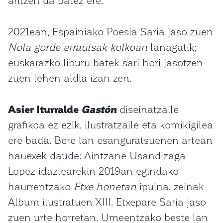
2021ean, Espainiako Poesia Saria jaso zuen
Nola gorde errautsak kolkoan
lanagatik;
euskarazko liburu batek sari hori jasotzen
zuen lehen aldia izan zen.
Asier Iturralde
Gastón
diseinatzaile
grafikoa ez ezik, ilustratzaile eta komikigilea
ere bada. Bere lan esanguratsuenen artean
hauexek daude: Aintzane Usandizaga
Lopez idazlearekin 2019an egindako
haurrentzako
Etxe honetan
ipuina, zeinak
Album ilustratuen XIII. Etxepare Saria jaso
zuen urte horretan. Umeentzako beste lan