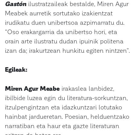
Gastón
ilustratzaileak bestalde, Miren Agur
Meabek aurretik sortutako izakientzat
irudikatu duen unibertsoa azpimarratu du.
“Oso erakargarria da unibertso hori, eta
orain arte ilustratu dudan ipuinik politena
izan da; irakurtzean hunkitu egiten nintzen”.
Egileak:
Miren Agur Meabe
irakaslea lanbidez,
ibilbide luzea egin du literatura-sorkuntzan,
itzulpengintzan eta idazkuntzari lotutako
hainbat jardueretan. Poesian, helduentzako
narratiban eta haur eta gazte literaturan
aritzen da batez ere.