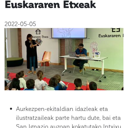
Euskararen Etxeak
2022-05-05
Aurkezpen-ekitaldian idazleak eta
ilustratzaileak parte hartu dute, bai eta
San Ignazio auzoan kokatutako Intxixu