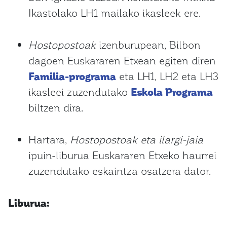
Ikastolako LH1 mailako ikasleek ere.
Hostopostoak
izenburupean, Bilbon
dagoen Euskararen Etxean egiten diren
Familia-programa
eta LH1, LH2 eta LH3
ikasleei zuzendutako
Eskola Programa
biltzen dira.
Hartara,
Hostopostoak eta ilargi-jaia
ipuin-liburua Euskararen Etxeko haurrei
zuzendutako eskaintza osatzera dator.
Liburua: