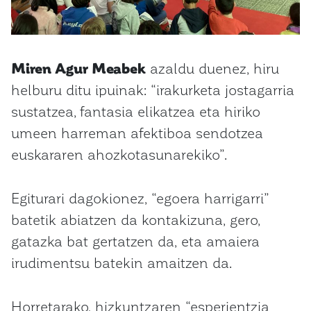
Miren Agur Meabek
azaldu duenez, hiru
helburu ditu ipuinak: “irakurketa jostagarria
sustatzea, fantasia elikatzea eta hiriko
umeen harreman afektiboa sendotzea
euskararen ahozkotasunarekiko”.
Egiturari dagokionez, “egoera harrigarri”
batetik abiatzen da kontakizuna, gero,
gatazka bat gertatzen da, eta amaiera
irudimentsu batekin amaitzen da.
Horretarako, hizkuntzaren “esperientzia