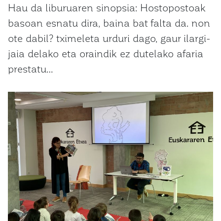
Hau da liburuaren sinopsia: Hostopostoak
basoan esnatu dira, baina bat falta da. non
ote dabil? tximeleta urduri dago, gaur ilargi-
jaia delako eta oraindik ez dutelako afaria
prestatu…