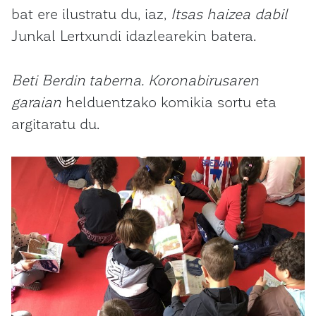
bat ere ilustratu du, iaz,
Itsas haizea dabil
Junkal Lertxundi idazlearekin batera.
Beti Berdin taberna. Koronabirusaren
garaian
helduentzako komikia sortu eta
argitaratu du.