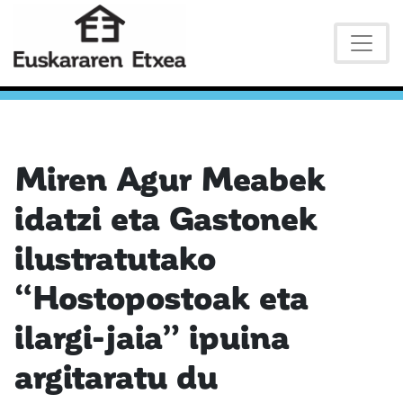
Miren Agur Meabek
idatzi eta Gastonek
ilustratutako
“Hostopostoak eta
ilargi-jaia” ipuina
argitaratu du