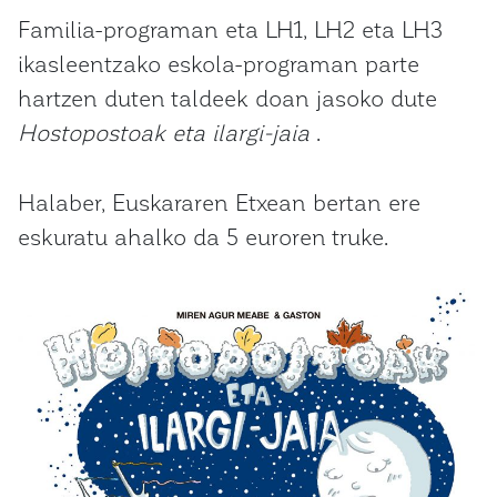
Familia-programan eta LH1, LH2 eta LH3
ikasleentzako eskola-programan parte
hartzen duten taldeek doan jasoko dute
Hostopostoak eta ilargi-jaia
.
Halaber, Euskararen Etxean bertan ere
eskuratu ahalko da 5 euroren truke.