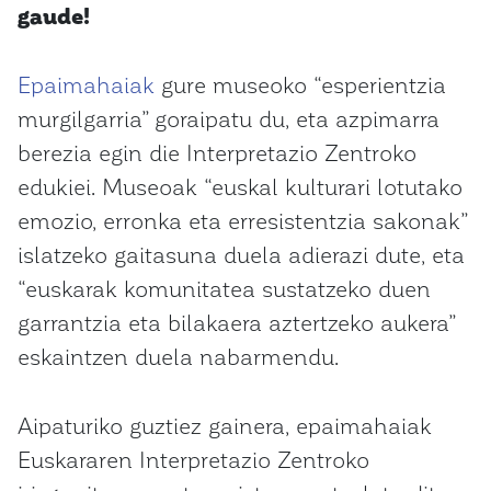
gaude!
Epaimahaiak
gure museoko “esperientzia
murgilgarria” goraipatu du, eta azpimarra
berezia egin die Interpretazio Zentroko
edukiei. Museoak “euskal kulturari lotutako
emozio, erronka eta erresistentzia sakonak”
islatzeko gaitasuna duela adierazi dute, eta
“euskarak komunitatea sustatzeko duen
garrantzia eta bilakaera aztertzeko aukera”
eskaintzen duela nabarmendu.
Aipaturiko guztiez gainera, epaimahaiak
Euskararen Interpretazio Zentroko