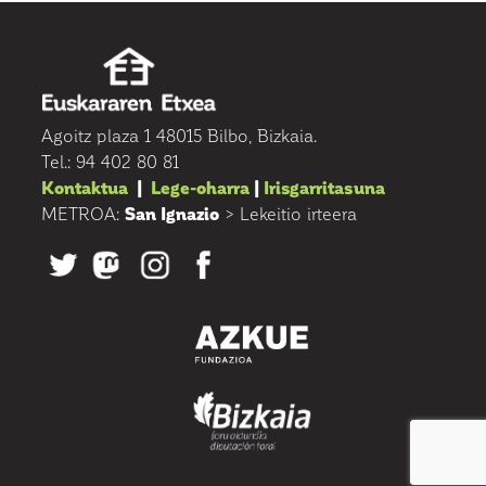
Agoitz plaza 1 48015 Bilbo, Bizkaia.
Tel.: 94 402 80 81
Kontaktua
|
Lege-oharra
|
Irisgarritasuna
METROA:
San Ignazio
> Lekeitio irteera