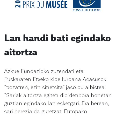
Lan handi bati egindako
aitortza
Azkue Fundazioko zuzendari eta
Euskararen Etxeko kide Iurdana Acasusok
“pozarren, ezin sinetsita” jaso du albistea.
“Sariak aitortza egiten dio denbora honetan
guztian egindako lan eskergari. Era berean,
sari berezia da guretzat, Europako