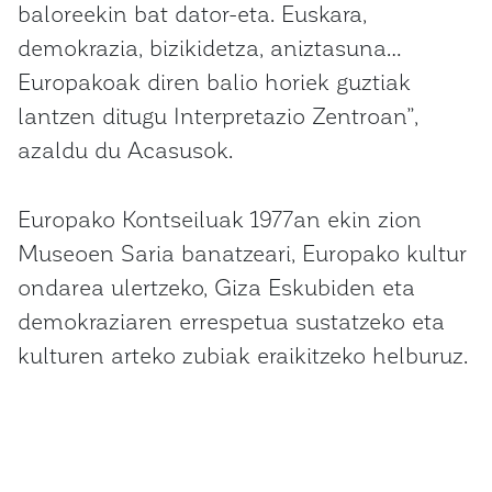
baloreekin bat dator-eta. Euskara,
demokrazia, bizikidetza, aniztasuna…
Europakoak diren balio horiek guztiak
lantzen ditugu Interpretazio Zentroan”,
azaldu du Acasusok.
Europako Kontseiluak 1977an ekin zion
Museoen Saria banatzeari, Europako kultur
ondarea ulertzeko, Giza Eskubiden eta
demokraziaren errespetua sustatzeko eta
kulturen arteko zubiak eraikitzeko helburuz.