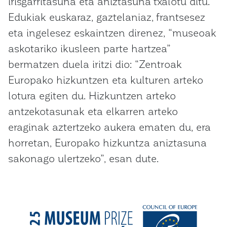
irisgarritasuna eta aniztasuna txalotu ditu.
Edukiak euskaraz, gaztelaniaz, frantsesez
eta ingelesez eskaintzen direnez, “museoak
askotariko ikusleen parte hartzea”
bermatzen duela iritzi dio: “Zentroak
Europako hizkuntzen eta kulturen arteko
lotura egiten du. Hizkuntzen arteko
antzekotasunak eta elkarren arteko
eraginak aztertzeko aukera ematen du, era
horretan, Europako hizkuntza aniztasuna
sakonago ulertzeko”, esan dute.