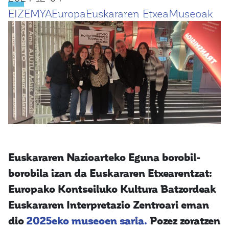
EIZ
EMYA
Europa
Euskararen Etxea
Museoak
Euskararen Nazioarteko Eguna borobil-
borobila izan da Euskararen Etxearentzat:
Europako Kontseiluko Kultura Batzordeak
Euskararen Interpretazio Zentroari eman
dio
2025eko museoen saria.
Pozez zoratzen