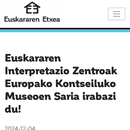
Euskararen
Interpretazio Zentroak
Europako Kontseiluko
Museoen Saria irabazi
du!
2024-12-04