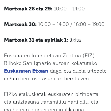
Martxoak 28 eta 29:
10:00 – 14:00
Martxoak 30:
10:00 – 14:00 / 16:00 – 19:00
Martxoak 31 eta apirilak 1:
itxita
Euskararen Interpretazio Zentroa (EIZ)
Bilboko San Ignazio auzoan kokatutako
Euskararen Etxean
dago, eta duela urtebete
inguru bere osotasunean berritu zen.
EIZko erakusketak euskararen bizindarra
eta aniztasuna transmititu nahi ditu, eta,
era berean, norberaren inplikazioa