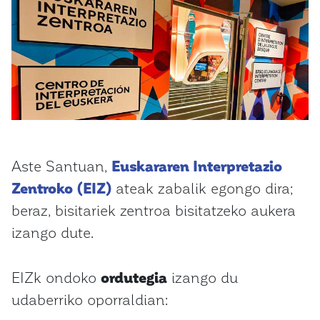
Aste Santuan,
Euskararen Interpretazio
Zentroko (EIZ)
ateak zabalik egongo dira;
beraz, bisitariek zentroa bisitatzeko aukera
izango dute.
EIZk ondoko
ordutegia
izango du
udaberriko oporraldian: