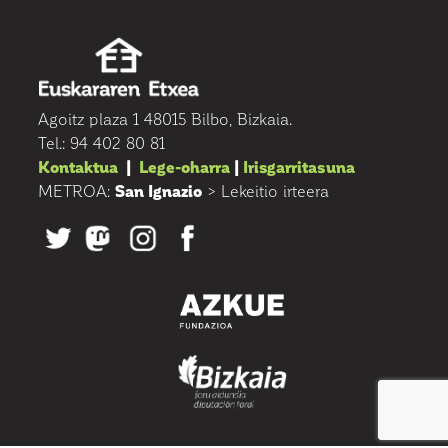
Agoitz plaza 1 48015 Bilbo, Bizkaia.
Tel.: 94 402 80 81
Kontaktua
|
Lege-oharra
|
Irisgarritasuna
METROA:
San Ignazio
> Lekeitio irteera