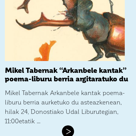
Mikel Tabernak “Arkanbele kantak”
poema-liburu berria argitaratuko du
Mikel Tabernak Arkanbele kantak poema-
liburu berria aurketuko du asteazkenean,
hilak 24, Donostiako Udal Liburutegian,
11:00etatik ...
>