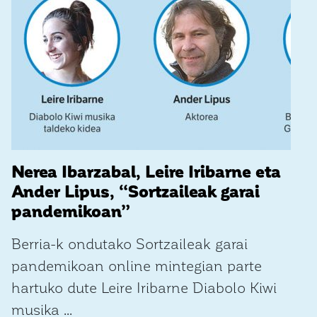
Nerea Ibarzabal, Leire Iribarne eta
Ander Lipus, “Sortzaileak garai
pandemikoan”
Berria-k ondutako Sortzaileak garai
pandemikoan online mintegian parte
hartuko dute Leire Iribarne Diabolo Kiwi
musika ...