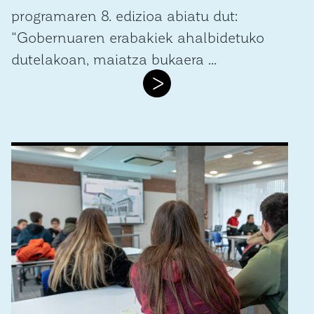
programaren 8. edizioa abiatu dut:
“Gobernuaren erabakiek ahalbidetuko
dutelakoan, maiatza bukaera ...
>