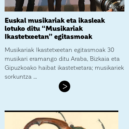
Euskal musikariak eta ikasleak
lotuko ditu “Musikariak
Ikastetxeetan” egitasmoak
Musikariak Ikastetxeetan egitasmoak 30
musikari eramango ditu Araba, Bizkaia eta
Gipuzkoako haibat ikastetxetara; musikariek
sorkuntza ...
>