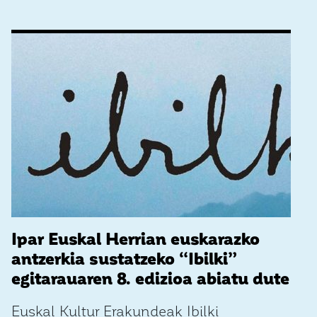
Ipar Euskal Herrian euskarazko
antzerkia sustatzeko “Ibilki”
egitarauaren 8. edizioa abiatu dute
Euskal Kultur Erakundeak Ibilki