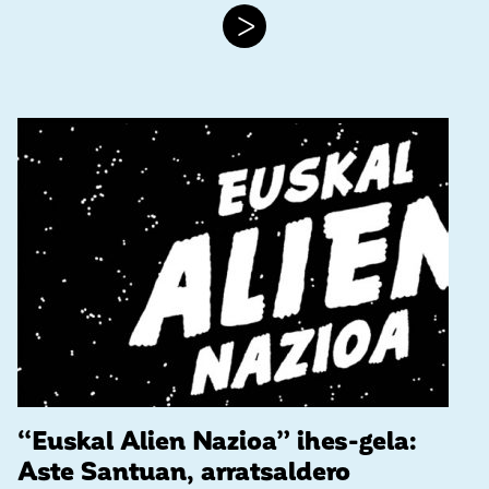
>
“Euskal Alien Nazioa” ihes-gela:
Aste Santuan, arratsaldero