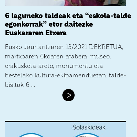
6 laguneko taldeak eta “eskola-talde
egonkorrak” etor daitezke
Euskararen Etxera
Eusko Jaurlaritzaren 13/2021 DEKRETUA,
martxoaren 6koaren arabera, museo,
erakusketa-areto, monumentu eta
bestelako kultura-ekipamenduetan, talde-
bisitak 6 ...
>