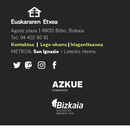
Agoitz plaza 1 48015 Bilbo, Bizkaia.
Tel.: 94 402 80 81
Kontaktua
|
Lege-oharra
|
Irisgarritasuna
METROA:
San Ignazio
> Lekeitio irteera