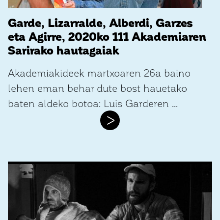
Garde, Lizarralde, Alberdi, Garzes
eta Agirre, 2020ko 111 Akademiaren
Sarirako hautagaiak
Akademiakideek martxoaren 26a baino
lehen eman behar dute bost hauetako
baten aldeko botoa: Luis Garderen ...
>