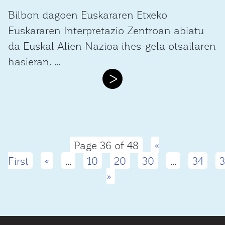
Bilbon dagoen Euskararen Etxeko
Euskararen Interpretazio Zentroan abiatu
da Euskal Alien Nazioa ihes-gela otsailaren
hasieran. ...
>
Page 36 of 48
«
First
«
...
10
20
30
...
34
3
»