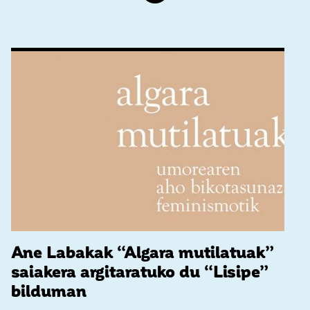
Ane Labakak “Algara mutilatuak”
saiakera argitaratuko du “Lisipe”
bilduman