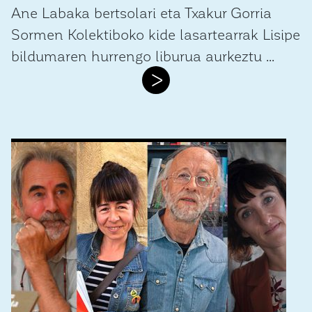
Ane Labaka bertsolari eta Txakur Gorria
Sormen Kolektiboko kide lasartearrak Lisipe
bildumaren hurrengo liburua aurkeztu ...
>