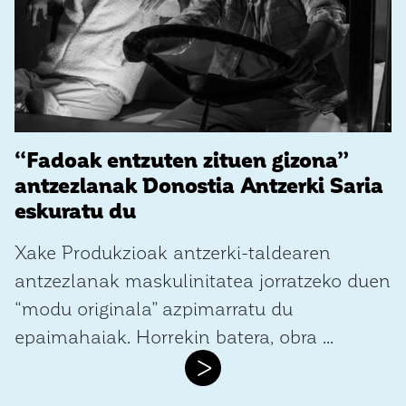
“Fadoak entzuten zituen gizona”
antzezlanak Donostia Antzerki Saria
eskuratu du
Xake Produkzioak antzerki-taldearen
antzezlanak maskulinitatea jorratzeko duen
“modu originala” azpimarratu du
epaimahaiak. Horrekin batera, obra ...
>