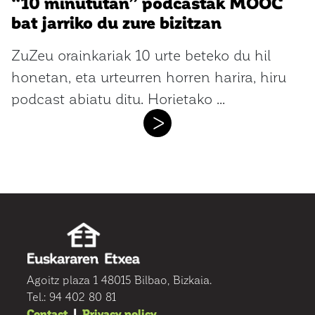
“10 minututan” podcastak MOOC
bat jarriko du zure bizitzan
ZuZeu orainkariak 10 urte beteko du hil
honetan, eta urteurren horren harira, hiru
podcast abiatu ditu. Horietako ...
>
Agoitz plaza 1 48015 Bilbao, Bizkaia.
Tel.: 94 402 80 81
Contact
|
Privacy policy