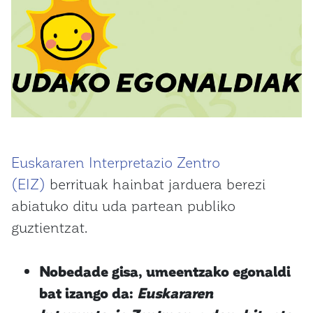
Euskararen Interpretazio Zentro
(EIZ)
berrituak hainbat jarduera berezi
abiatuko ditu uda partean publiko
guztientzat.
Nobedade gisa, umeentzako egonaldi
bat izango da:
Euskararen