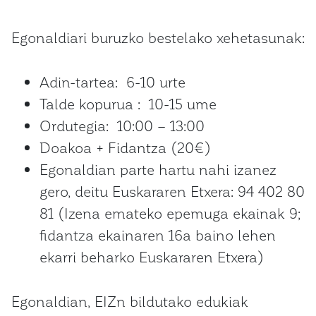
Egonaldiari buruzko bestelako xehetasunak:
Adin-tartea: 6-10 urte
Talde kopurua : 10-15 ume
Ordutegia: 10:00 – 13:00
Doakoa + Fidantza (20€)
Egonaldian parte hartu nahi izanez
gero, deitu Euskararen Etxera: 94 402 80
81 (Izena emateko epemuga ekainak 9;
fidantza ekainaren 16a baino lehen
ekarri beharko Euskararen Etxera)
Egonaldian, EIZn bildutako edukiak