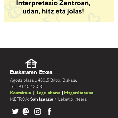
Agoitz plaza 1 48015 Bilbo, Bizkaia.
Tel.: 94 402 80 81
Kontaktua
|
Lege-oharra
|
Irisgarritasuna
METROA:
San Ignazio
> Lekeitio irteera