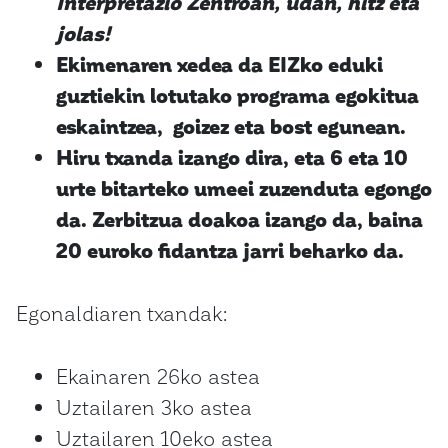
Interpretazio Zentroan, udan, hitz eta
jolas!
Ekimenaren xedea da EIZko eduki
guztiekin lotutako programa egokitua
eskaintzea, goizez eta bost egunean.
Hiru txanda izango dira, eta 6 eta 10
urte bitarteko umeei zuzenduta egongo
da. Zerbitzua doakoa izango da, baina
20 euroko fidantza jarri beharko da.
Egonaldiaren txandak:
Ekainaren 26ko astea
Uztailaren 3ko astea
Uztailaren 10eko astea