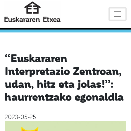
“Euskararen
Interpretazio Zentroan,
udan, hitz eta jolas!”:
haurrentzako egonaldia
2023-05-25