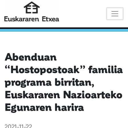
Abenduan
“Hostopostoak” familia
programa birritan,
Euskararen Nazioarteko
Egunaren harira
2021-11-22