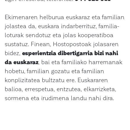
Ekimenaren helburua euskaraz eta familian
jolastea da, euskara indarberrituz, familia-
loturak sendotuz eta jolas kooperatiboa
sustatuz. Finean, Hostopostoak jolasaren
bidez,
esperientzia dibertigarria bizi nahi
da euskaraz
, bai eta familiako harremanak
hobetu, familian gozatu eta familian
konplizitatea bultzatu ere. Euskararen
balioa, errespetua, entzutea, elkarrizketa,
sormena eta irudimena landu nahi dira.