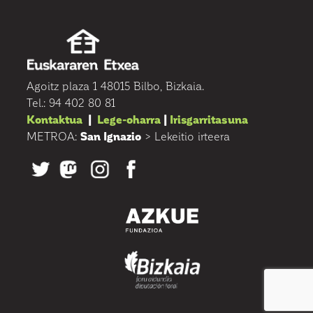
Agoitz plaza 1 48015 Bilbo, Bizkaia.
Tel.: 94 402 80 81
Kontaktua
|
Lege-oharra
|
Irisgarritasuna
METROA:
San Ignazio
> Lekeitio irteera