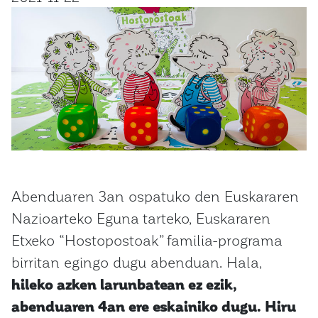
Abenduaren 3an ospatuko den Euskararen
Nazioarteko Eguna tarteko, Euskararen
Etxeko “Hostopostoak” familia-programa
birritan egingo dugu abenduan. Hala,
hileko azken larunbatean ez ezik,
abenduaren 4an ere eskainiko dugu. Hiru