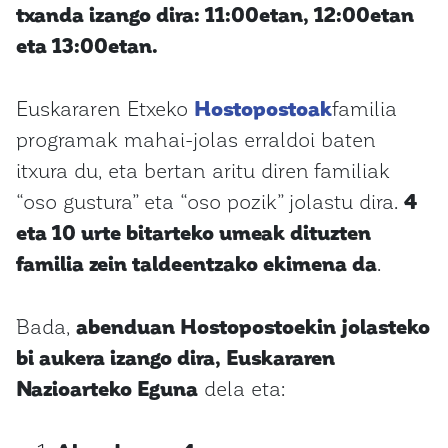
txanda izango dira: 11:00etan, 12:00etan
eta 13:00etan.
Euskararen Etxeko
Hostopostoak
familia
programak mahai-jolas erraldoi baten
itxura du, eta bertan aritu diren familiak
“oso gustura” eta “oso pozik” jolastu dira.
4
eta 10 urte bitarteko umeak dituzten
familia zein taldeentzako ekimena da
.
Bada,
abenduan Hostopostoekin jolasteko
bi aukera izango dira, Euskararen
Nazioarteko Eguna
dela eta: