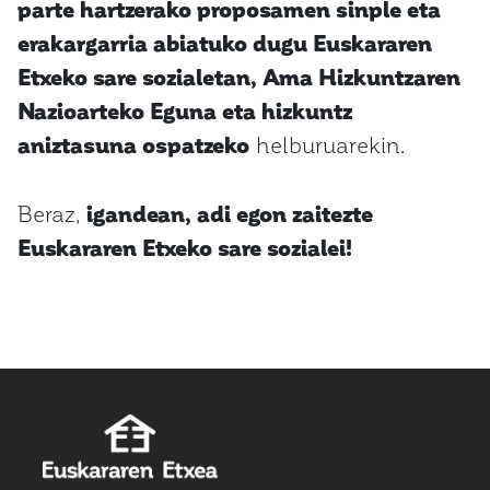
parte hartzerako proposamen sinple eta
erakargarria abiatuko dugu Euskararen
Etxeko sare sozialetan, Ama Hizkuntzaren
Nazioarteko Eguna eta hizkuntz
aniztasuna ospatzeko
helburuarekin.
Beraz,
igandean, adi egon zaitezte
Euskararen Etxeko sare sozialei!