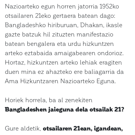
Nazioarteko egun horren jatorria 1952ko
otsailaren 21eko gertaera batean dago:
Bangladeshko hiriburuan, Dhakan, ikasle
gazte batzuk hil zituzten manifestazio
batean bengalera eta urdu hizkuntzen
arteko eztabaida amaigabearen ondorioz.
Hortaz, hizkuntzen arteko lehiak eragiten
duen mina ez ahazteko ere baliagarria da
Ama Hizkuntzaren Nazioarteko Eguna.
Horiek horrela, ba al zenekiten
Bangladeshen jaieguna dela otsailak 21?
Gure aldetik,
otsailaren 21ean, igandean,