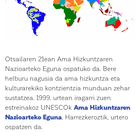
Otsailaren 21ean Ama Hizkuntzaren
Nazioarteko Eguna ospatuko da. Bere
helburu nagusia da ama hizkuntza eta
kulturarekiko kontzientzia munduan zehar
sustatzea. 1999. urtean iragarri zuen
estreinakoz UNESCOk
Ama Hizkuntzaren
Nazioarteko Eguna
. Harrezkeroztik, urtero
ospatzen da.