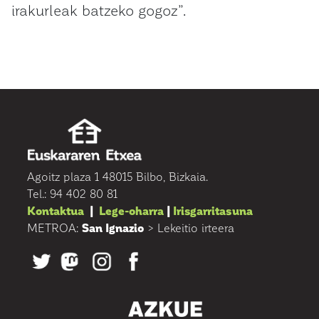
irakurleak batzeko gogoz”.
Agoitz plaza 1 48015 Bilbo, Bizkaia.
Tel.: 94 402 80 81
Kontaktua
|
Lege-oharra
|
Irisgarritasuna
METROA:
San Ignazio
> Lekeitio irteera