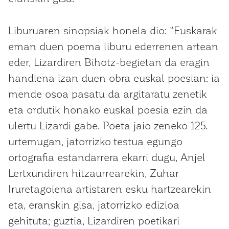
Liburuaren sinopsiak honela dio: “Euskarak
eman duen poema liburu ederrenen artean
eder, Lizardiren Bihotz-begietan da eragin
handiena izan duen obra euskal poesian: ia
mende osoa pasatu da argitaratu zenetik
eta ordutik honako euskal poesia ezin da
ulertu Lizardi gabe. Poeta jaio zeneko 125.
urtemugan, jatorrizko testua egungo
ortografia estandarrera ekarri dugu, Anjel
Lertxundiren hitzaurrearekin, Zuhar
Iruretagoiena artistaren esku hartzearekin
eta, eranskin gisa, jatorrizko edizioa
gehituta; guztia, Lizardiren poetikari