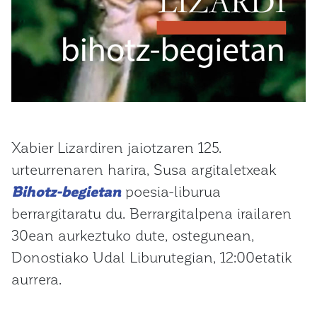
Xabier Lizardiren jaiotzaren 125.
urteurrenaren harira, Susa argitaletxeak
Bihotz-begietan
poesia-liburua
berrargitaratu du. Berrargitalpena irailaren
30ean aurkeztuko dute, ostegunean,
Donostiako Udal Liburutegian, 12:00etatik
aurrera.