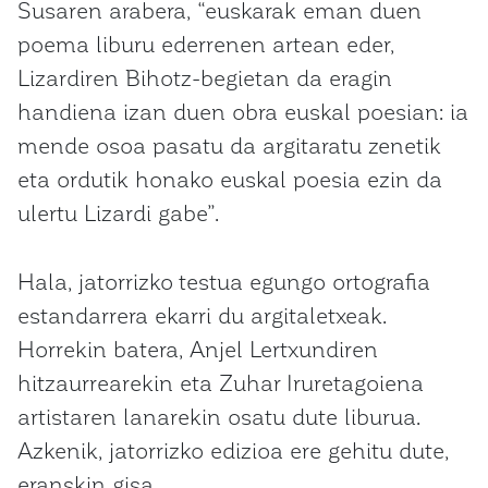
Susaren arabera, “euskarak eman duen
poema liburu ederrenen artean eder,
Lizardiren Bihotz-begietan da eragin
handiena izan duen obra euskal poesian: ia
mende osoa pasatu da argitaratu zenetik
eta ordutik honako euskal poesia ezin da
ulertu Lizardi gabe”.
Hala, jatorrizko testua egungo ortografia
estandarrera ekarri du argitaletxeak.
Horrekin batera, Anjel Lertxundiren
hitzaurrearekin eta Zuhar Iruretagoiena
artistaren lanarekin osatu dute liburua.
Azkenik, jatorrizko edizioa ere gehitu dute,
eranskin gisa.