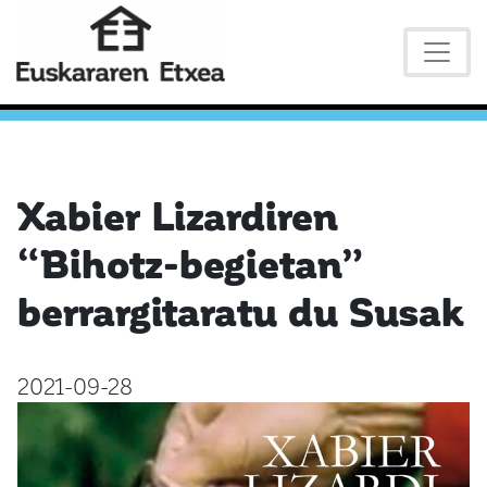
Xabier Lizardiren
“Bihotz-begietan”
berrargitaratu du Susak
2021-09-28