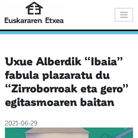
Uxue Alberdik “Ibaia”
fabula plazaratu du
“Zirroborroak eta gero”
egitasmoaren baitan
2021-06-29