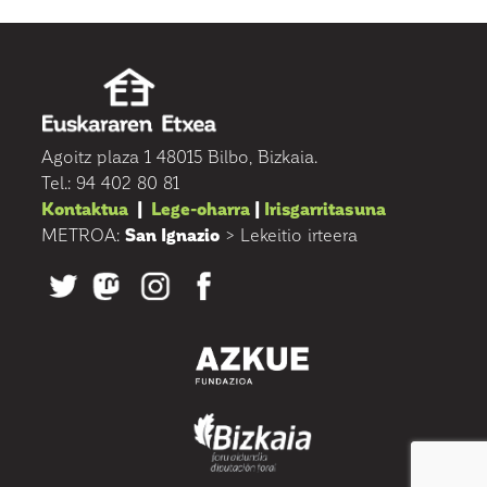
Agoitz plaza 1 48015 Bilbo, Bizkaia.
Tel.: 94 402 80 81
Kontaktua
|
Lege-oharra
|
Irisgarritasuna
METROA:
San Ignazio
> Lekeitio irteera