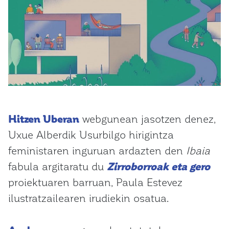
Hitzen Uberan
webgunean jasotzen denez,
Uxue Alberdik Usurbilgo hirigintza
feministaren inguruan ardazten den
Ibaia
fabula argitaratu du
Zirroborroak eta gero
proiektuaren barruan, Paula Estevez
ilustratzailearen irudiekin osatua.