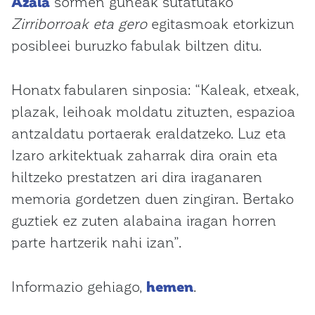
Azala
sormen guneak sutatutako
Zirriborroak eta gero
egitasmoak etorkizun
posibleei buruzko fabulak biltzen ditu.
Honatx fabularen sinposia: “Kaleak, etxeak,
plazak, leihoak moldatu zituzten, espazioa
antzaldatu portaerak eraldatzeko. Luz eta
Izaro arkitektuak zaharrak dira orain eta
hiltzeko prestatzen ari dira iraganaren
memoria gordetzen duen zingiran. Bertako
guztiek ez zuten alabaina iragan horren
parte hartzerik nahi izan”.
Informazio gehiago,
hemen
.