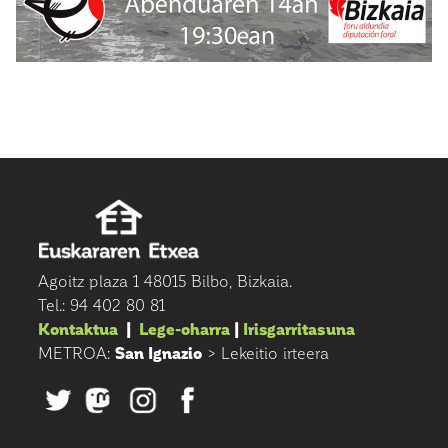
Agoitz plaza 1 48015 Bilbo, Bizkaia.
Tel.: 94 402 80 81
Kontaktua
|
Lege-oharra
|
Irisgarritasuna
METROA:
San Ignazio
> Lekeitio irteera