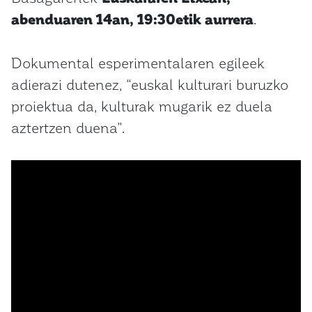
abenduaren 14an, 19:30etik aurrera
.
Dokumental esperimentalaren egileek
adierazi dutenez, “euskal kulturari buruzko
proiektua da, kulturak mugarik ez duela
aztertzen duena”.