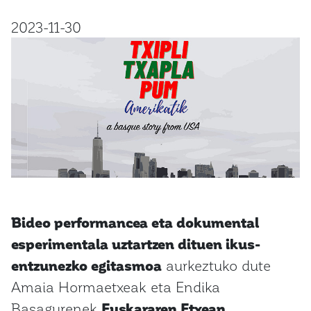
2023-11-30
Bideo performancea eta dokumental
esperimentala uztartzen dituen ikus-
entzunezko egitasmoa
aurkeztuko dute
Amaia Hormaetxeak eta Endika
Basagurenek
Euskararen Etxean,