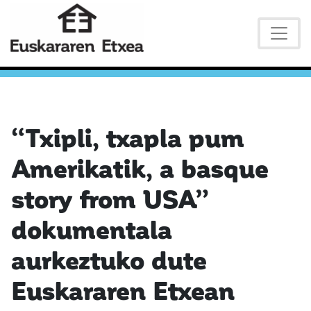
“Txipli, txapla pum
Amerikatik, a basque
story from USA”
dokumentala
aurkeztuko dute
Euskararen Etxean