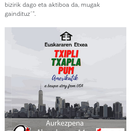
bizirik dago eta aktiboa da, mugak
gaindituz´”.