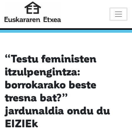
“Testu feministen
itzulpengintza:
borrokarako beste
tresna bat?”
jardunaldia ondu du
EIZIEk