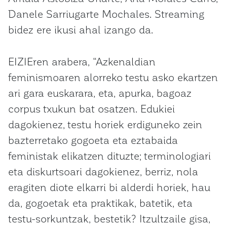
Danele Sarriugarte Mochales. Streaming
bidez ere ikusi ahal izango da.
EIZIEren arabera, “Azkenaldian
feminismoaren alorreko testu asko ekartzen
ari gara euskarara, eta, apurka, bagoaz
corpus txukun bat osatzen. Edukiei
dagokienez, testu horiek erdiguneko zein
bazterretako gogoeta eta eztabaida
feministak elikatzen dituzte; terminologiari
eta diskurtsoari dagokienez, berriz, nola
eragiten diote elkarri bi alderdi horiek, hau
da, gogoetak eta praktikak, batetik, eta
testu-sorkuntzak, bestetik? Itzultzaile gisa,