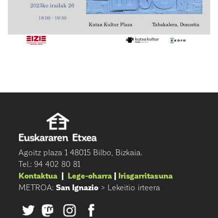
Agoitz plaza 1 48015 Bilbo, Bizkaia.
Tel.: 94 402 80 81
Kontaktua
|
Lege-oharra
|
Irisgarritasuna
METROA:
San Ignazio
> Lekeitio irteera