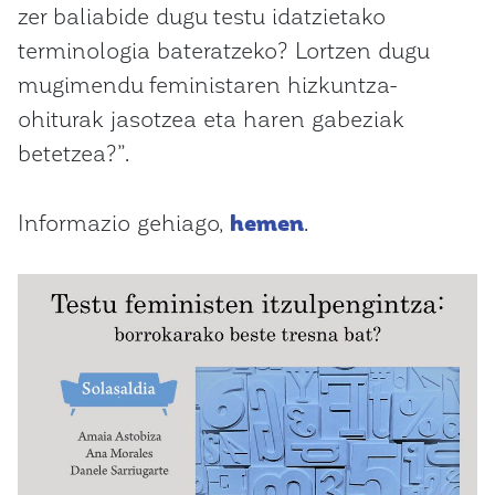
zer baliabide dugu testu idatzietako
terminologia bateratzeko? Lortzen dugu
mugimendu feministaren hizkuntza-
ohiturak jasotzea eta haren gabeziak
betetzea?”.
Informazio gehiago,
hemen
.