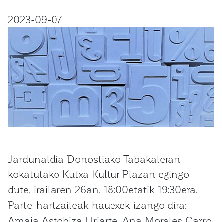
2023-09-07
Jardunaldia Donostiako Tabakaleran
kokatutako Kutxa Kultur Plazan egingo
dute, irailaren 26an, 18:00etatik 19:30era.
Parte-hartzaileak hauexek izango dira:
Amaia Astobiza Uriarte, Ana Morales Carro,