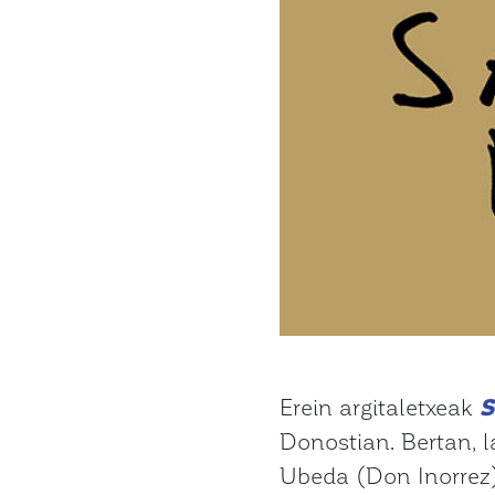
Erein argitaletxeak
S
Donostian. Bertan, la
Ubeda (Don Inorrez)