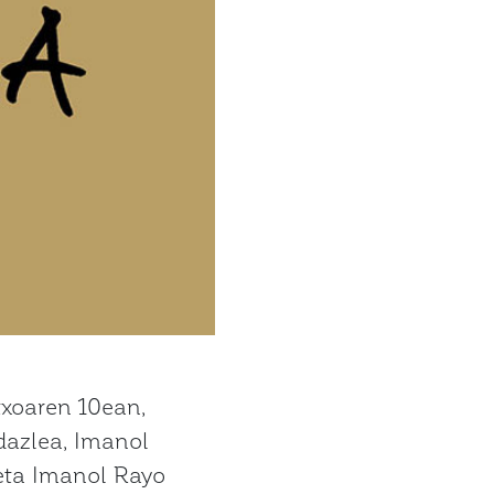
xoaren 10ean,
idazlea, Imanol
 eta Imanol Rayo