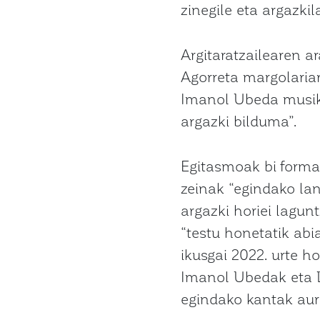
zinegile eta argazkila
Argitaratzailearen a
Agorreta margolariari
Imanol Ubeda musik
argazki bilduma”.
Egitasmoak bi forma
zeinak “egindako lan
argazki horiei lagun
“testu honetatik abi
ikusgai 2022. urte h
Imanol Ubedak eta D
egindako kantak aur