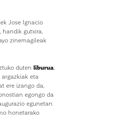
dek Jose Ignacio
, handik gutxira,
ayo zinemagileak
eztuko duten
liburua
,
, argazkiak eta
t ere izango da,
Donostian egongo da
Inaugurazio egunetan
smo honetarako