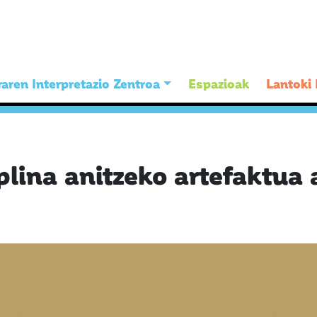
aren Interpretazio Zentroa
Espazioak
Lantoki
lina anitzeko artefaktua 