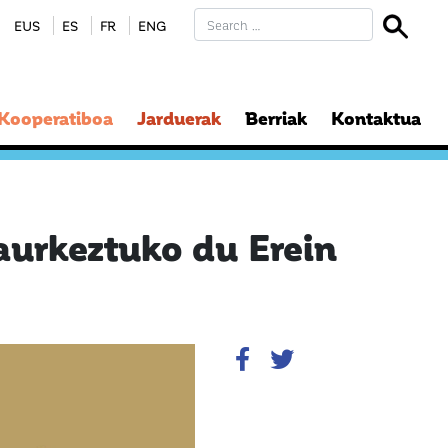
EUS
ES
FR
ENG
 Kooperatiboa
Jarduerak
Berriak
Kontaktua
aurkeztuko du Erein