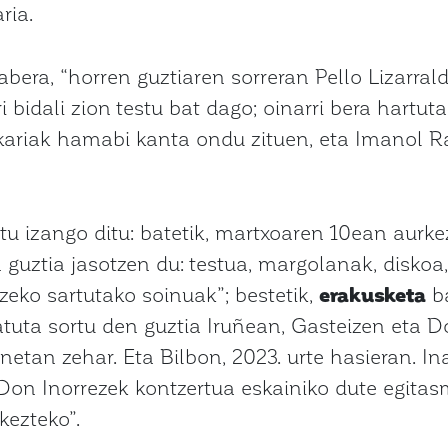
ria.
rabera, “horren guztiaren sorreran Pello Lizarral
 bidali zion testu bat dago; oinarri bera hartuta
ariak hamabi kanta ondu zituen, eta Imanol R
tu izango ditu: batetik, martxoaren 10ean aurk
 guztia jasotzen du: testua, margolanak, diskoa
tzeko sartutako soinuak”; bestetik,
erakusketa
ba
atuta sortu den guztia Iruñean, Gasteizen eta 
onetan zehar. Eta Bilbon, 2023. urte hasieran. 
on Inorrezek kontzertua eskainiko dute egita
kezteko”.