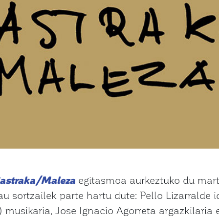
astraka/Maleza
egitasmoa aurkeztuko du mart
u sortzailek parte hartu dute: Pello Lizarralde 
 musikaria, Jose Ignacio Agorreta argazkilaria