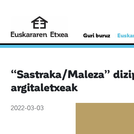
Guri buruz
Euskar
“Sastraka/Maleza” dizip
argitaletxeak
2022-03-03