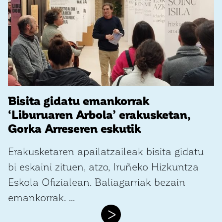
Bisita gidatu emankorrak
‘Liburuaren Arbola’ erakusketan,
Gorka Arreseren eskutik
Erakusketaren apailatzaileak bisita gidatu
bi eskaini zituen, atzo, Iruñeko Hizkuntza
Eskola Ofizialean. Baliagarriak bezain
emankorrak. ...
>