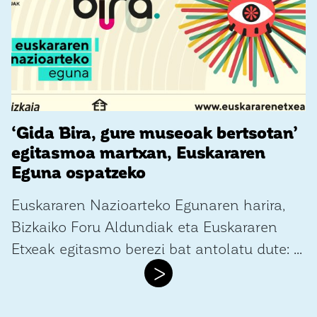
‘Gida Bira, gure museoak bertsotan’
egitasmoa martxan, Euskararen
Eguna ospatzeko
Euskararen Nazioarteko Egunaren harira,
Bizkaiko Foru Aldundiak eta Euskararen
Etxeak egitasmo berezi bat antolatu dute: ...
>