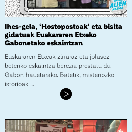
Ihes-gela, ‘Hostopostoak’ eta bisita
gidatuak Euskararen Etxeko
Gabonetako eskaintzan
Euskararen Etxeak zirraraz eta jolasez
beteriko eskaintza berezia prestatu du
Gabon hauetarako. Batetik, misteriozko
istorioak ...
>