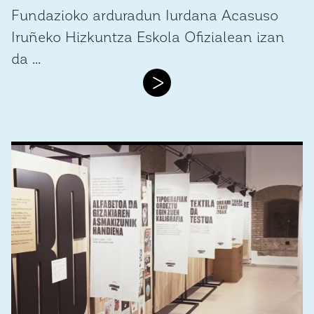
Fundazioko arduradun Iurdana Acasuso
Iruñeko Hizkuntza Eskola Ofizialean izan
da ...
>