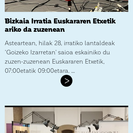
Bizkaia Irratia Euskararen Etxetik
ariko da zuzenean
Asteartean, hilak 28, irratiko lantaldeak
‘Goizeko Izarretan’ saioa eskainiko du
zuzen-zuzenean Euskararen Etxetik,
07:00etatik 09:00etara. ...
>