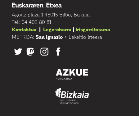
Agoitz plaza 1 48015 Bilbo, Bizkaia.
Tel.: 94 402 80 81
Kontaktua
|
Lege-oharra
|
Irisgarritasuna
METROA:
San Ignazio
> Lekeitio irteera