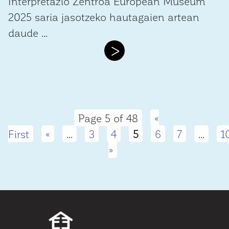
Interpretazio Zentroa European Museum
2025 saria jasotzeko hautagaien artean
daude ...
>
Page 5 of 48
«
First
«
...
3
4
5
6
7
...
1
»