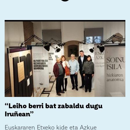
“Leiho berri bat zabaldu dugu
Iruñean”
Euskararen Etxeko kide eta Azkue