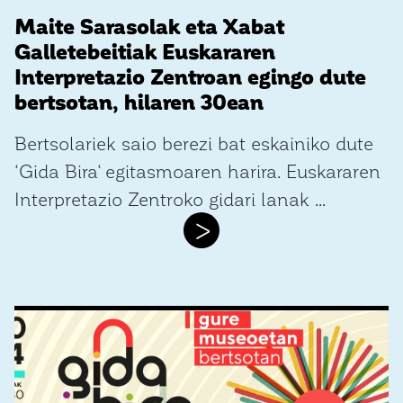
Maite Sarasolak eta Xabat
Galletebeitiak Euskararen
Interpretazio Zentroan egingo dute
bertsotan, hilaren 30ean
Bertsolariek saio berezi bat eskainiko dute
‘Gida Bira‘ egitasmoaren harira. Euskararen
Interpretazio Zentroko gidari lanak ...
>