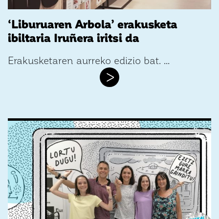
‘Liburuaren Arbola’ erakusketa
ibiltaria Iruñera iritsi da
Erakusketaren aurreko edizio bat. ...
>