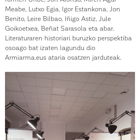
Meabe, Lutxo Egia, Igor Estankona, Jon
Benito, Leire Bilbao, Iñigo Astiz, Jule
Goikoetxea, Beñat Sarasola eta abar.
Literaturaren historiari buruzko perspektiba
osoago bat izaten lagundu dio
Armiarma.eus ataria osatzen jarduteak.