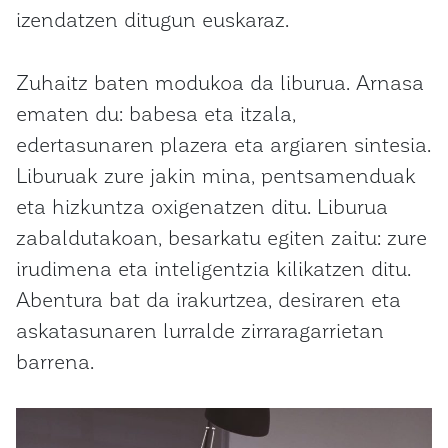
izendatzen ditugun euskaraz.
Zuhaitz baten modukoa da liburua. Arnasa
ematen du: babesa eta itzala,
edertasunaren plazera eta argiaren sintesia.
Liburuak zure jakin mina, pentsamenduak
eta hizkuntza oxigenatzen ditu. Liburua
zabaldutakoan, besarkatu egiten zaitu: zure
irudimena eta inteligentzia kilikatzen ditu.
Abentura bat da irakurtzea, desiraren eta
askatasunaren lurralde zirraragarrietan
barrena.