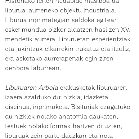
Historiako lehen hedabide masiboa da
liburua: aurreneko objektu industriala.
Liburua inprimategian saldoka egiteari
esker mundua bizkor aldatzen hasi zen XV.
mendetik aurrera. Liburuetan esperientziak
eta jakintzak elkarrekin trukatuz eta itzuliz,
era askotako aurrerapenak egin ziren
denbora laburrean.
Liburuaren Arbola
erakusketak liburuaren
izaera azalduko du: hizkia, idazketa,
diseinua, inprimaketa. Bisitariak ezagutuko
du hizkiek nolako anatomia daukaten,
testuek nolako formak hartzen dituzten,
liburuak zein parte dauzkan eta nola