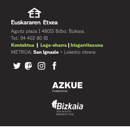
Agoitz plaza 1 48015 Bilbo, Bizkaia.
Tel.: 94 402 80 81
Kontaktua
|
Lege-oharra
|
Irisgarritasuna
METROA:
San Ignazio
> Lekeitio irteera