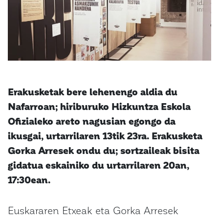
Erakusketak bere lehenengo aldia du
Nafarroan; hiriburuko Hizkuntza Eskola
Ofizialeko areto nagusian egongo da
ikusgai, urtarrilaren 13tik 23ra. Erakusketa
Gorka Arresek ondu du; sortzaileak bisita
gidatua eskainiko du urtarrilaren 20an,
17:30ean.
Euskararen Etxeak eta Gorka Arresek