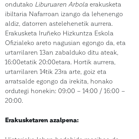
ondutako
Liburuaren Arbola
erakusketa
ibiltaria Nafarroan izango da lehenengo
aldiz, datorren astelehenetik aurrera.
Erakusketa Iruñeko Hizkuntza Eskola
Ofizialeko areto nagusian egongo da, eta
urtarrilaren 13an zabalduko ditu ateak,
16:00etatik 20:00etara. Hortik aurrera,
urtarrilaren 14tik 23ra arte, goiz eta
arratsalde egongo da irekita, honako
ordutegi honekin: 09:00 – 14:00 / 16:00 –
20:00.
Erakusketaren azalpena: