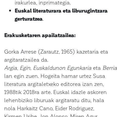
irakurlea, inprimategia.
Euskal literaturara eta liburugintzara
gerturatzea
.
Erakusketaren apailatzailea:
Gorka Arrese (Zarautz, 1965) kazetaria eta
argitaratzailea da.
Argia
,
Egin
,
Euskaldunon
Egunkaria
eta
Berria
lan egin zuen. Hogeita hamar urtez Susa
literatura argitaletxeko editorea izan zen,
1988tik 2018ra arte. Euskal idazle askoren
lehenbiziko liburuak argitaratu ditu, hala
nola Harkaitz Cano, Eider Rodriguez,
Kirmen Uribe, Jon Alonso, Miren Agur