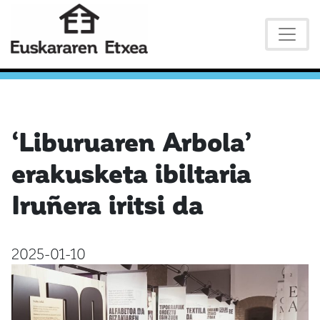
‘Liburuaren Arbola’
erakusketa ibiltaria
Iruñera iritsi da
2025-01-10