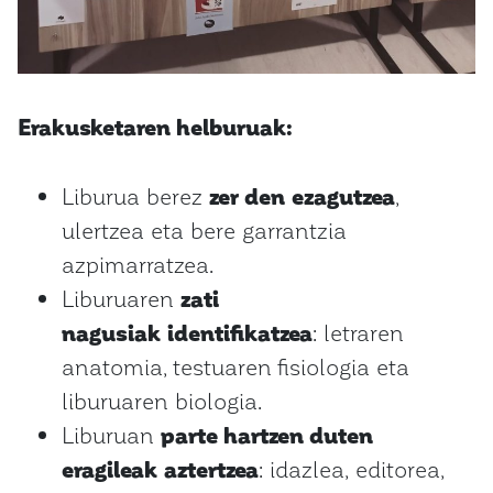
Erakusketaren helburuak:
Liburua berez
zer den
ezagutzea
,
ulertzea eta bere garrantzia
azpimarratzea.
Liburuaren
zati
nagusiak
identifikatzea
: letraren
anatomia, testuaren fisiologia eta
liburuaren biologia.
Liburuan
parte hartzen duten
eragileak
aztertzea
: idazlea, editorea,