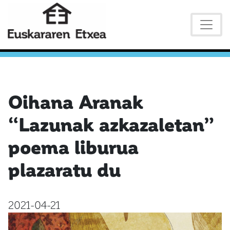
Oihana Aranak
“Lazunak azkazaletan”
poema liburua
plazaratu du
2021-04-21