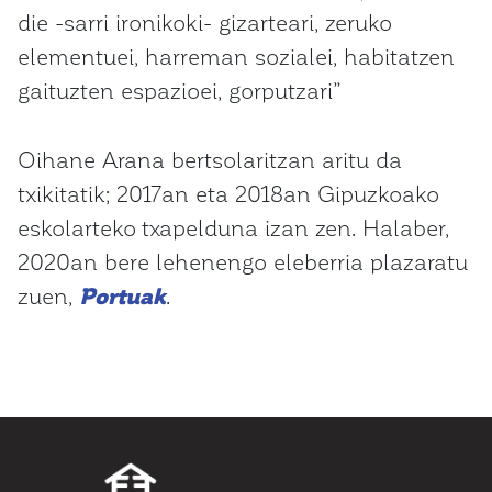
die -sarri ironikoki- gizarteari, zeruko
elementuei, harreman sozialei, habitatzen
gaituzten espazioei, gorputzari”
Oihane Arana bertsolaritzan aritu da
txikitatik; 2017an eta 2018an Gipuzkoako
eskolarteko txapelduna izan zen. Halaber,
2020an bere lehenengo eleberria plazaratu
zuen,
Portuak
.