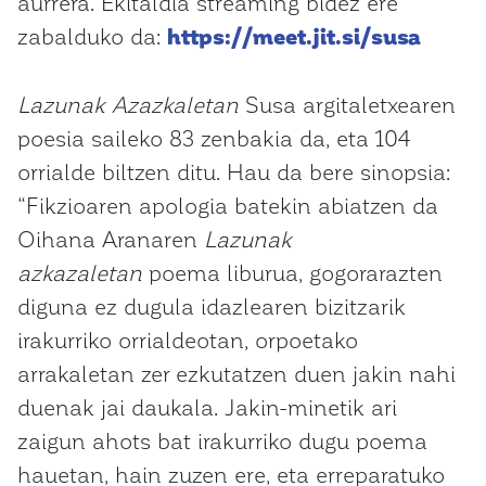
aurrera. Ekitaldia streaming bidez ere
zabalduko da:
https://meet.jit.si/susa
Lazunak Azazkaletan
Susa argitaletxearen
poesia saileko 83 zenbakia da, eta 104
orrialde biltzen ditu. Hau da bere sinopsia:
“Fikzioaren apologia batekin abiatzen da
Oihana Aranaren
Lazunak
azkazaletan
poema liburua, gogorarazten
diguna ez dugula idazlearen bizitzarik
irakurriko orrialdeotan, orpoetako
arrakaletan zer ezkutatzen duen jakin nahi
duenak jai daukala. Jakin-minetik ari
zaigun ahots bat irakurriko dugu poema
hauetan, hain zuzen ere, eta erreparatuko