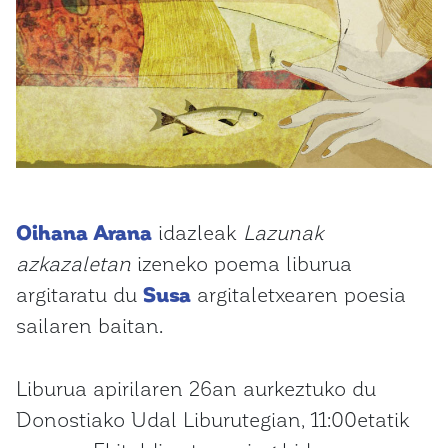
Oihana Arana
idazleak
Lazunak
azkazaletan
izeneko poema liburua
argitaratu du
Susa
argitaletxearen poesia
sailaren baitan.
Liburua apirilaren 26an aurkeztuko du
Donostiako Udal Liburutegian, 11:00etatik