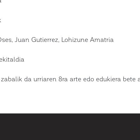
k
 Oses, Juan Gutierrez, Lohizune Amatria
ekitaldia
zabalik da urriaren 8ra arte edo edukiera bete a