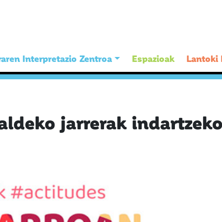
aren Interpretazio Zentroa
Espazioak
Lantoki
aldeko jarrerak indartzek