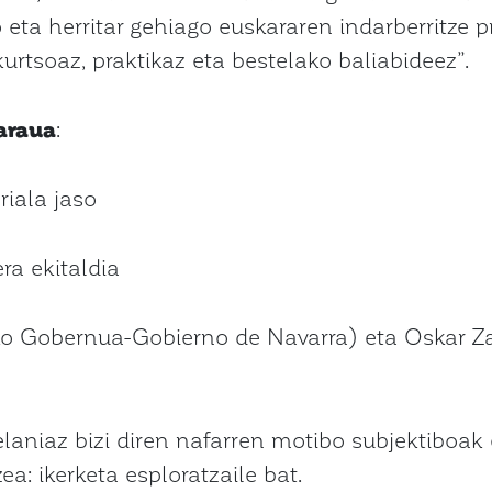
eta herritar gehiago euskararen indarberritze 
urtsoaz, praktikaz eta bestelako baliabideez”.
araua
:
iala jaso
era ekitaldia
o Gobernua-Gobierno de Navarra) eta Oskar Z
laniaz bizi diren nafarren motibo subjektiboak
a: ikerketa esploratzaile bat.