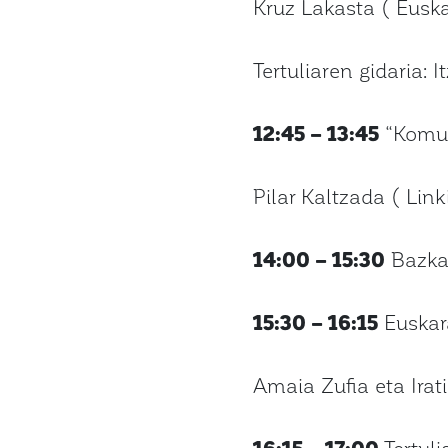
Kruz Lakasta ( Euskal
Tertuliaren gidaria: It
12:45 – 13:45
“Komun
Pilar Kaltzada ( Link
14:00 – 15:30
Bazka
15:30 – 16:15
Euskara
Amaia Zufia eta Ira
16:15 – 17:00
Tertuli