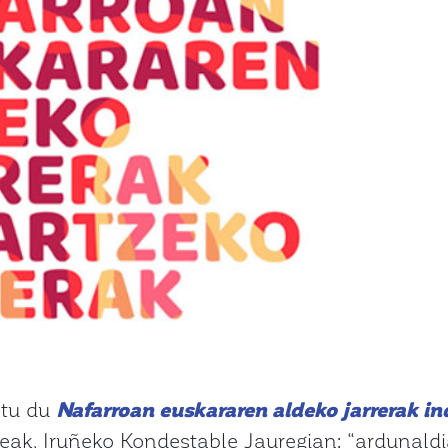
atu du
Nafarroan euskararen aldeko jarrerak in
eak, Iruñeko Kondestable Jauregian: “ardunald