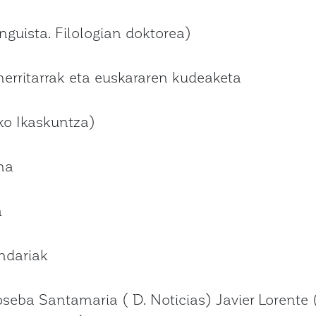
inguista. Filologian doktorea)
erritarrak eta euskararen kudeaketa
ko Ikaskuntza)
na
a
ndariak
oseba Santamaria ( D. Noticias) Javier Lorente (