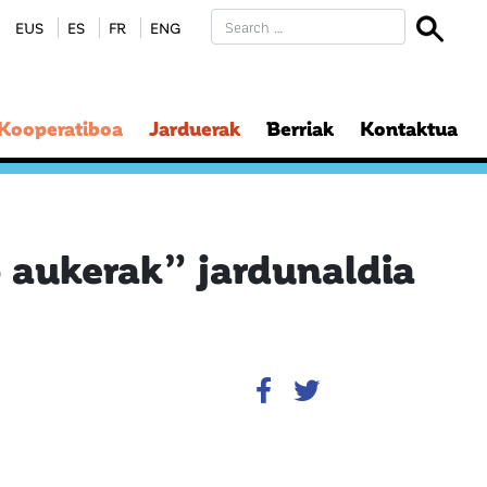
EUS
ES
FR
ENG
 Kooperatiboa
Jarduerak
Berriak
Kontaktua
o aukerak” jardunaldia