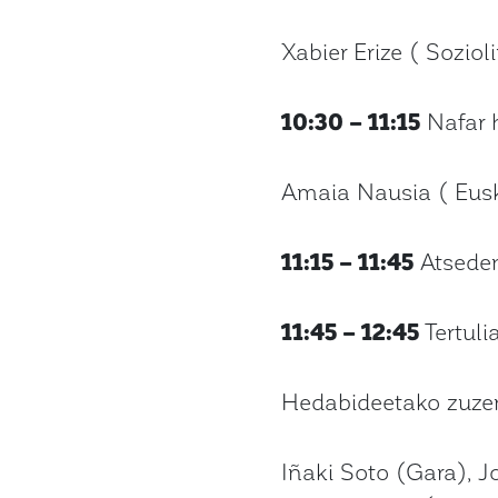
Xabier Erize ( Soziol
10:30 – 11:15
Nafar h
Amaia Nausia ( Eus
11:15 – 11:45
Atsede
11:45 – 12:45
Tertuli
Hedabideetako zuze
Iñaki Soto (Gara), J