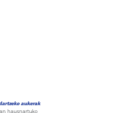
dartzeko aukerak
ian hausnartuko