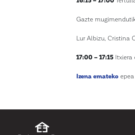
Gazte mugimenduti
Lur Albizu, Cristina
17:00 – 17:15
Itxiera 
Izena emateko
epea 