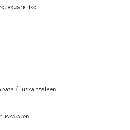
prozesuarekiko
apata (Euskaltzaleen
 euskararen