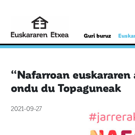
Guri buruz
Euskar
“Nafarroan euskararen 
ondu du Topaguneak
2021-09-27