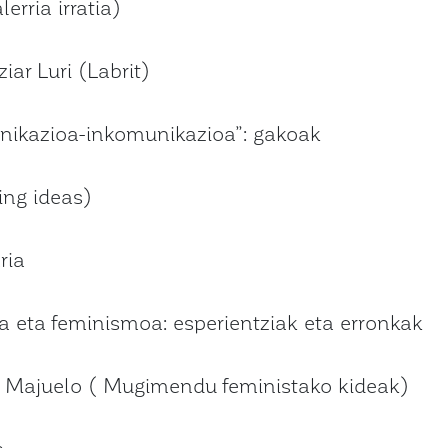
erria irratia)
ziar Luri (Labrit)
ikazioa-inkomunikazioa”: gakoak
ing ideas)
ria
 eta feminismoa: esperientziak eta erronkak
ti Majuelo ( Mugimendu feministako kideak)
a