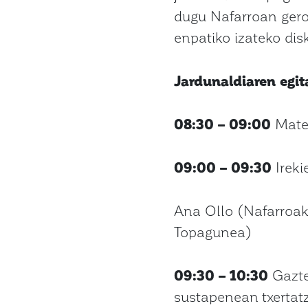
dugu Nafarroan gero 
enpatiko izateko disk
Jardunaldiaren
egit
08:30 – 09:00
Mater
09:00 – 09:30
Ireki
Ana Ollo (Nafarroak
Topagunea)
09:30 – 10:30
Gazte
sustapenean txertatze