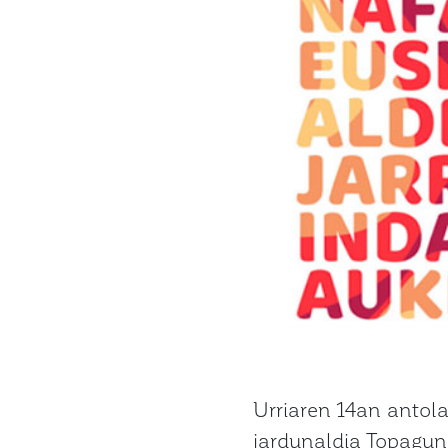
Urriaren 14an antol
jardunaldia Topagun