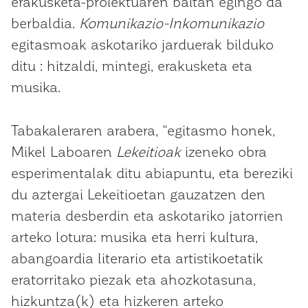
erakusketa-proiektuaren baitan egingo da
berbaldia.
Komunikazio-Inkomunikazio
egitasmoak askotariko jarduerak bilduko
ditu : hitzaldi, mintegi, erakusketa eta
musika.
Tabakaleraren arabera, “egitasmo honek,
Mikel Laboaren
Lekeitioak
izeneko obra
esperimentalak ditu abiapuntu, eta bereziki
du aztergai Lekeitioetan gauzatzen den
materia desberdin eta askotariko jatorrien
arteko lotura: musika eta herri kultura,
abangoardia literario eta artistikoetatik
eratorritako piezak eta ahozkotasuna,
hizkuntza(k) eta hizkeren arteko