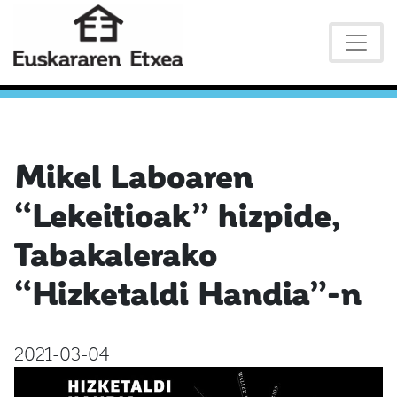
Mikel Laboaren
“Lekeitioak” hizpide,
Tabakalerako
“Hizketaldi Handia”-n
2021-03-04