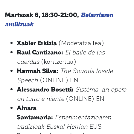
Martxoak 6, 18:30-21:00,
Belarriaren
amilizuak
Xabier Erkizia
(Moderatzailea)
Raul Cantizano:
El baile de las
cuerdas
(kontzertua)
Hannah Silva:
The Sounds Inside
Speech
(ONLINE) EN
Alessandro Bosetti:
Sistéma, an opera
on tutto e niente
(ONLINE) EN
Ainara
Santamaria:
Esperimentazioaren
tradizioak Euskal Herrian
EUS