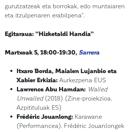
gurutzatzeak eta borrokak, edo muntaiaren
eta itzulpenaren erabilpena”.
Egitaraua: “Hizketaldi Handia”
Martxoak 5, 18:00-19:30,
Sarrera
Itxaro Borda, Maialen Lujanbio eta
Xabier Erkizia:
Aurkezpena EUS
Lawrence Abu Hamdan:
Walled
Unwalled
(2018) (Zine-proiekzioa.
Azpitituluak ES)
Frédéric Jouanlong:
Karawane
(Performancea). Frédéric Jouanlongek