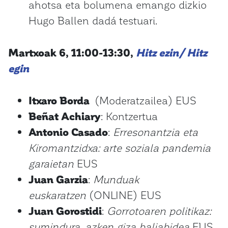
ahotsa eta bolumena emango dizkio
Hugo Ballen dadá testuari.
Martxoak 6, 11:00-13:30,
Hitz ezin/ Hitz
egin
Itxaro Borda
(Moderatzailea) EUS
Beñat Achiary
: Kontzertua
Antonio Casado
:
Erresonantzia eta
Kiromantzidxa: arte soziala pandemia
garaietan
EUS
Juan Garzia
:
Munduak
euskaratzen
(ONLINE) EUS
Juan Gorostidi
:
Gorrotoaren politikaz:
sumindura, azken giza baliabidea
EUS