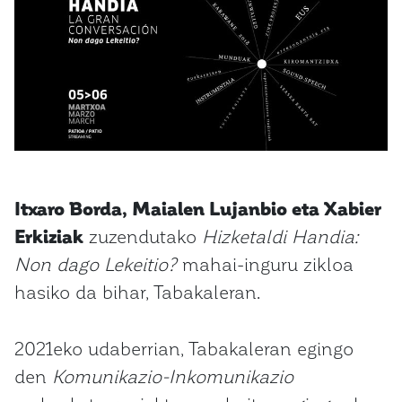
Itxaro Borda, Maialen Lujanbio eta Xabier
Erkiziak
zuzendutako
Hizketaldi Handia:
Non dago Lekeitio?
mahai-inguru zikloa
hasiko da bihar, Tabakaleran.
2021eko udaberrian, Tabakaleran egingo
den
Komunikazio-Inkomunikazio