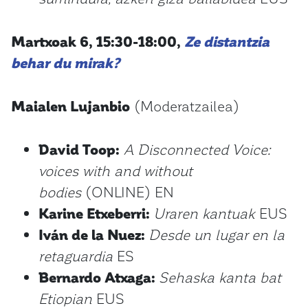
Martxoak 6, 15:30-18:00,
Ze distantzia
behar du mirak?
Maialen Lujanbio
(Moderatzailea)
David Toop:
A Disconnected Voice:
voices with and without
bodies
(ONLINE) EN
Karine Etxeberri:
Uraren kantuak
EUS
Iván de la Nuez:
Desde un lugar en la
retaguardia
ES
Bernardo Atxaga:
Sehaska kanta bat
Etiopian
EUS