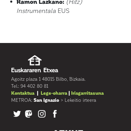
Ramon Lazkano:
(Hitz)
Instrumentala
EUS
Agoitz plaza 1 48015 Bilbo, Bizkaia.
Tel.: 94 402 80 81
Kontaktua
|
Lege-oharra
|
Irisgarritasuna
METROA:
San Ignazio
> Lekeitio irteera