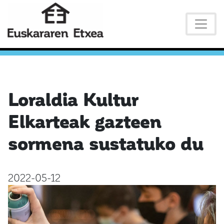
Loraldia Kultur
Elkarteak gazteen
sormena sustatuko du
2022-05-12