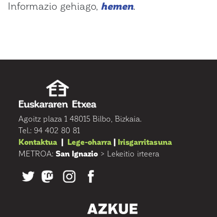
Informazio gehiago,
hemen
.
Agoitz plaza 1 48015 Bilbo, Bizkaia.
Tel.: 94 402 80 81
Kontaktua
|
Lege-oharra
|
Irisgarritasuna
METROA:
San Ignazio
> Lekeitio irteera