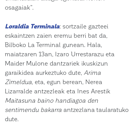
osagaiak”.
Loraldia Terminala
: sortzaile gazteei
eskaintzen zaien eremu berri bat da,
Bilboko La Terminal gunean. Hala,
maiatzaren 13an, Izaro Urrestarazu eta
Maider Mulone dantzariek ikuskizun
garaikidea aurkeztuko dute,
Arima
Zimeldua
, eta, egun berean, Nerea
Lizarralde antzezleak eta Ines Arestik
Maitasuna baino handiagoa den
sentimendu bakarra
antzezlana taularatuko
dute.