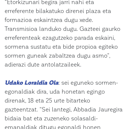
“Etorkizunari begira jarri nahi eta
erreferente bilakatuko direnei plaza eta
formazioa eskaintzea dugu xede.
Transmisioa landuko dugu. Gazteei gaurko
erreferenteak ezagutzeko parada eskaini,
sormena sustatu eta bide propioa egiteko
sormen guneak zabaltzea dugu asmo”,
adierazi dute antolatzaileek.
Udako Loraldia Ola
: sei eguneko sormen-
egonaldiak dira, uda honetan egingo
direnak, 18 eta 25 urte bitarteko
gazteentzat. “Sei lantegi, Abbadia Jauregira
bidaia bat eta zuzeneko solasaldi-
emanaldiak ditugu egonaldi honen