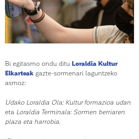
Bi egitasmo ondu ditu
Loraldia Kultur
Elkarteak
gazte-sormenari laguntzeko
asmoz:
Udako Loraldia Ola: Kultur formazioa udan
eta
Loraldia Terminala: Sormen berriaren
plaza eta harrobia
.