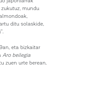
do japoniarrak
k zukutuz, mundu
 Palmondoak,
rtu ditu solaskide,
”.
an, eta bizkaitar
en
Aro beilegia
tu zuen urte berean.