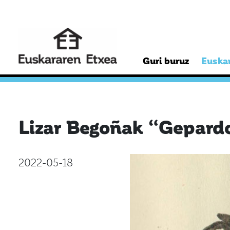
Guri buruz
Euskar
Lizar Begoñak “Gepardo
2022-05-18