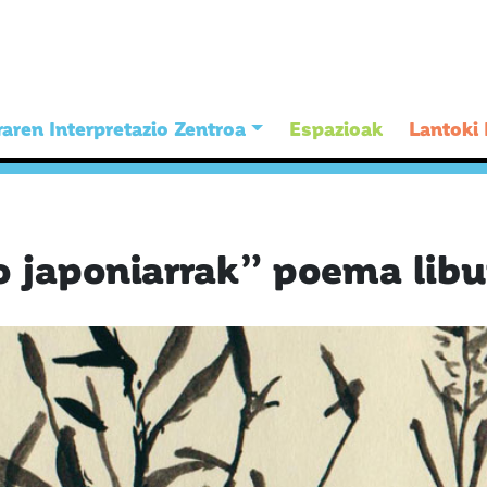
aren Interpretazio Zentroa
Espazioak
Lantoki
 japoniarrak” poema libu