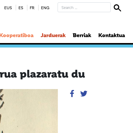
EUS
ES
FR
ENG
 Kooperatiboa
Jarduerak
Berriak
Kontaktua
rua plazaratu du