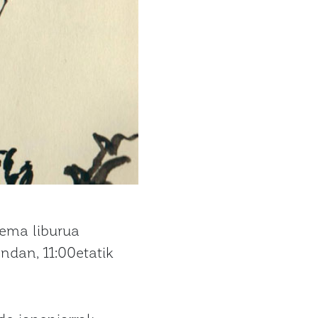
ema liburua
ndan, 11:00etatik