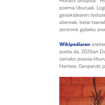
Honatx sinopsia: “Hi
poema liburuak. Log
garaikidearen testur
abereak, belar txarr
zentrorik gabeko erem
Wikipediaren
araber
poeta da. 2020an Don
izeneko poesia-libur
Hartara, Geopar
do j