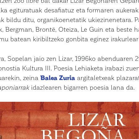
tzen zoo libre bat dakar Lizar Begoñaren Gepar
ika egituratuak desafiatuz eta formaren aukera
ak bildu ditu, organikoenetatik ukiezinenetara.
ak, Bergman, Brontë, Oteiza, Le Guin eta beste ha
u batean kiribiltzeko gonbita eginez irakurleari
a, Sopelan jaio zen Lizar, 1996ko abenduaren 29
ostia Kultura III. Poesia Lehiaketa irabazi zu
uarekin, zeina
Balea Zuria
argitaletxeak plazara
aponiarrak
idazlearen bigarren poesia lana da.