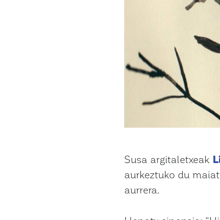
Susa argitaletxeak
L
aurkeztuko du maiat
aurrera.