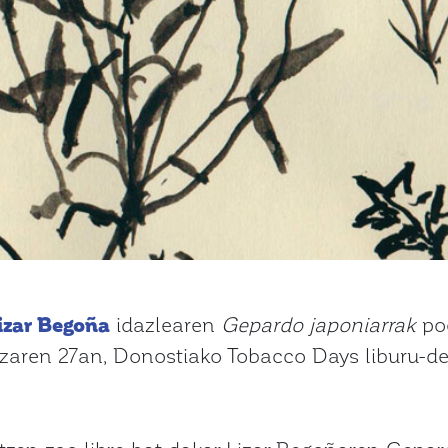
izar Begoña
idazlearen
Gepardo japoniarrak
po
zaren 27an, Donostiako Tobacco Days liburu-de