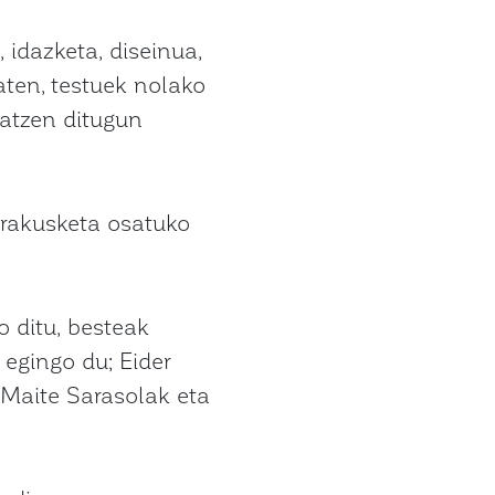
 idazketa, diseinua,
aten, testuek nolako
datzen ditugun
erakusketa osatuko
o ditu, besteak
egingo du; Eider
 Maite Sarasolak eta