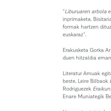
“
Liburuaren arbola
e
inprimaketa. Bisitar
formak hartzen dituz
euskaraz”.
Erakusketa Gorka Ar
duen hitzaldia eman
Literatur Amuak egit
beste, Leire Bilbaok
Rodriguezek
Eraikun
Enare Muniategik Be