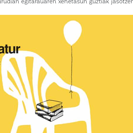
rudian egitarauaren xehetasun guztiak jasotzen