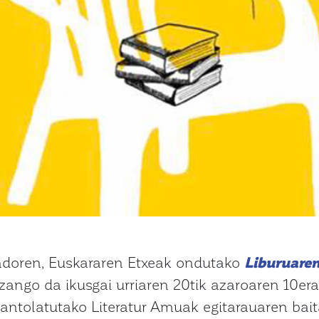
ndoren, Euskararen Etxeak ondutako
Liburuaren
izango da ikusgai urriaren 20tik azaroaren 10era
ntolatutako Literatur Amuak egitarauaren bait