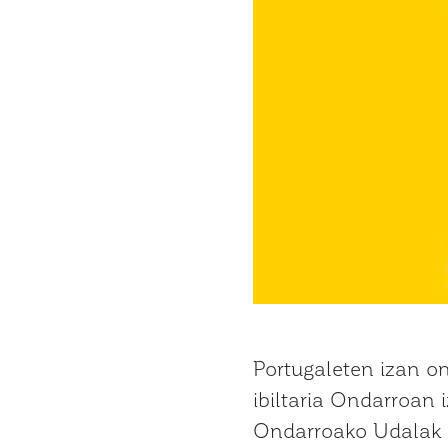
Portugaleten izan o
ibiltaria Ondarroan 
Ondarroako Udalak a