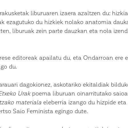
rakusketak liburuaren izaera azaltzen du: hizkia,
iak ezagutuko du hizkiek nolako anatomia dauk
ten, liburuak zein parte dauzkan eta nola izen
rese editoreak apailatu du, eta Ondarroan ere 
go du.
arauari dagokionez, askotariko ekitaldiak bilduk
Etxeko Urak
poema liburuan oinarritutako saioa 
tzako materiala
eleberria izango du hizpide eta
rtso Saio Feminista egingo dute.