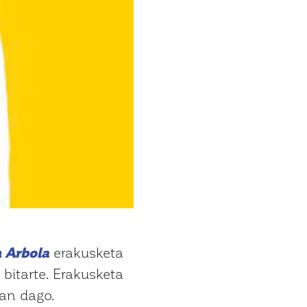
 Arbola
erakusketa
 bitarte. Erakusketa
an dago.