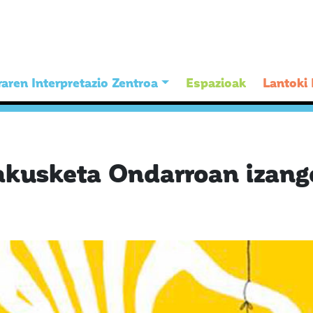
aren Interpretazio Zentroa
Espazioak
Lantoki
akusketa Ondarroan izango