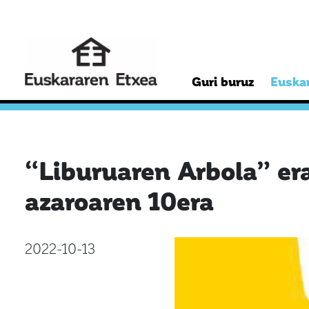
Guri buruz
Euskar
“Liburuaren Arbola” er
azaroaren 10era
2022-10-13