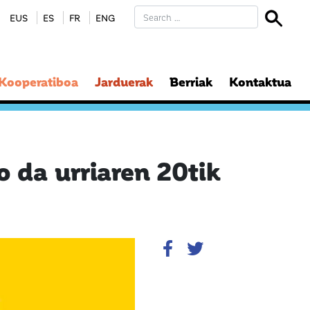
EUS
ES
FR
ENG
 Kooperatiboa
Jarduerak
Berriak
Kontaktua
 da urriaren 20tik