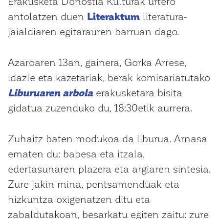
Erakusketa Donostia Kulturak urtero
antolatzen duen
Literaktum
literatura-
jaialdiaren egitarauren barruan dago.
Azaroaren 13an, gainera, Gorka Arrese,
idazle eta kazetariak, berak komisariatutako
Liburuaren arbola
erakusketara bisita
gidatua zuzenduko du, 18:30etik aurrera.
Zuhaitz baten modukoa da liburua. Arnasa
ematen du: babesa eta itzala,
edertasunaren plazera eta argiaren sintesia.
Zure jakin mina, pentsamenduak eta
hizkuntza oxigenatzen ditu eta
zabaldutakoan, besarkatu egiten zaitu: zure