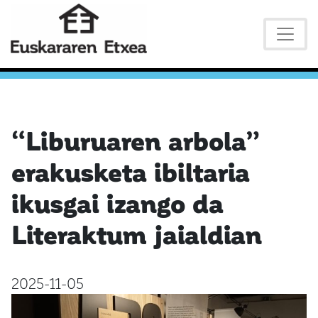
“Liburuaren arbola”
erakusketa ibiltaria
ikusgai izango da
Literaktum jaialdian
2025-11-05