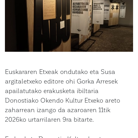
Euskararen Etxeak ondutako eta Susa
argitaletxeko editore ohi Gorka Arresek
apailatutako erakusketa ibiltaria
Donostiako Okendo Kultur Etxeko areto
zaharrean izango da azaroaren 11tik
2026ko urtarrilaren 9ra bitarte.