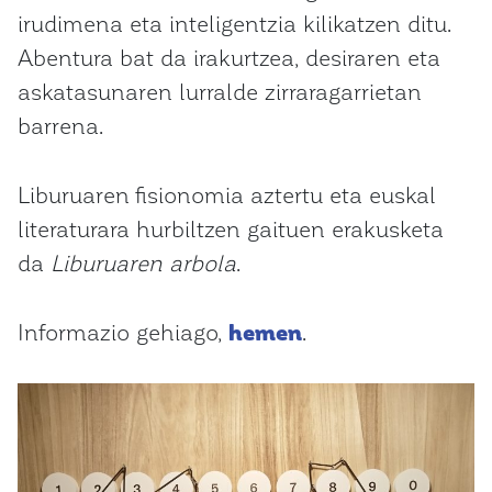
irudimena eta inteligentzia kilikatzen ditu.
Abentura bat da irakurtzea, desiraren eta
askatasunaren lurralde zirraragarrietan
barrena.
Liburuaren fisionomia aztertu eta euskal
literaturara hurbiltzen gaituen erakusketa
da
Liburuaren arbola
.
Informazio gehiago,
hemen
.