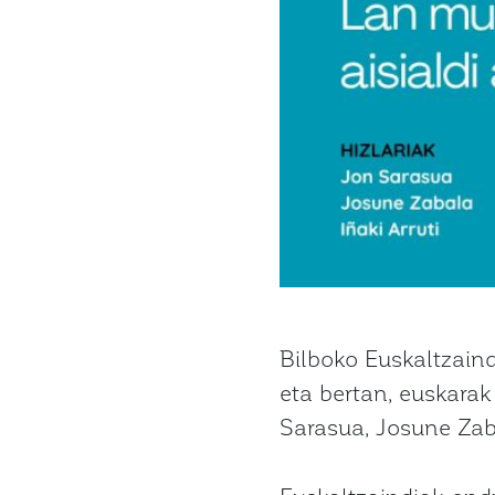
Bilboko Euskaltzain
eta bertan, euskarak
Sarasua, Josune Zabal