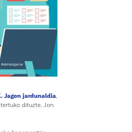
. Jagon jardunaldia
,
tertuko dituzte. Jon