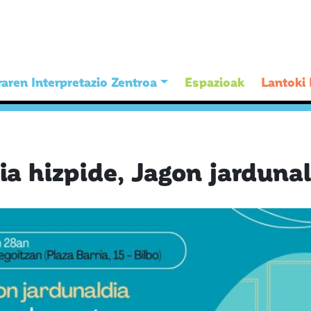
aren Interpretazio Zentroa
Espazioak
Lantoki
ia hizpide, Jagon jarduna