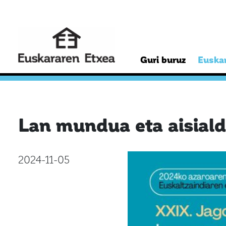
Guri buruz
Euskar
Lan mundua eta aisiald
2024-11-05