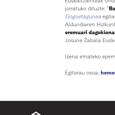
Euskaltzaindiak ond
jorratuko dituzte: “
Ba
Gogoetagunea
egit
Aldundiaren Hizkunt
eremuari dagokiona
Josune Zabala Eusko 
Izena emateko epemu
Egitarau osoa,
heme