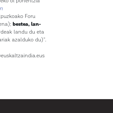
neko bi ponentzia
en
Gipuzkoako Foru
ena);
bestea, lan-
rdeak landu du eta
riak azalduko du)”.
euskaltzaindia.eus