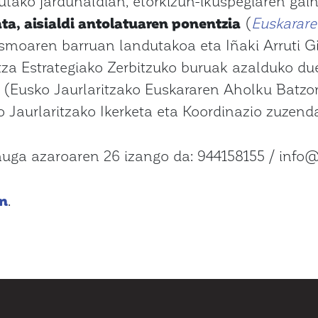
utako jardunaldian, etorkizun-ikuspegiaren gai
ta, aisialdi antolatuaren ponentzia
(
Euskarar
asmoaren barruan landutakoa eta Iñaki Arruti 
za Estrategiako Zerbitzuko buruak azalduko du
(Eusko Jaurlaritzako Euskararen Aholku Batzo
Jaurlaritzako Ikerketa eta Koordinazio zuzenda
ga azaroaren 26 izango da: 944158155 / info@
n
.