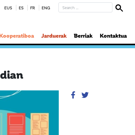
EUS
ES
FR
ENG
 Kooperatiboa
Jarduerak
Berriak
Kontaktua
ldian