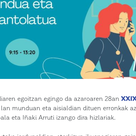
diaren egoitzan egingo da azaroaren 28an
XXIX
 lan munduan eta aisialdian dituen erronkak az
a eta Iñaki Arruti izango dira hizlariak.