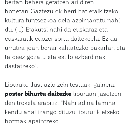
bertan behera geratzen ari diren
honetan Gaztezulok herri bat eraikitzeko
kultura funtsezkoa dela azpimarratu nahi
du. (…) Erakutsi nahi da euskaraz eta
euskaratik edozer sortu daitekeela: Ez da
urrutira joan behar kalitatezko bakarlari eta
taldeez gozatu eta estilo ezberdinak
dastatzeko”.
Liburuko ilustrazio zein testuak, gainera,
poster bihurtu daitezke
liburuan jasotzen
den trokela erabiliz. “Nahi adina lamina
kendu ahal izango dituzu liburutik etxeko
hormak apaintzeko”.