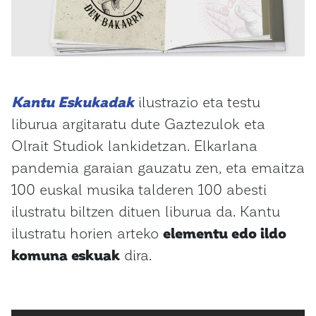
Kantu Eskukadak
ilustrazio eta testu
liburua argitaratu dute Gaztezulok eta
Olrait Studiok lankidetzan. Elkarlana
pandemia garaian gauzatu zen, eta emaitza
100 euskal musika talderen 100 abesti
ilustratu biltzen dituen liburua da. Kantu
ilustratu horien arteko
elementu edo ildo
komuna eskuak
dira.