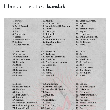
Liburuan jasotako
bandak
: