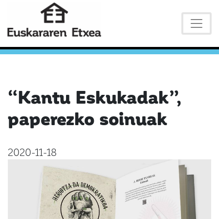
“Kantu Eskukadak”,
paperezko soinuak
2020-11-18