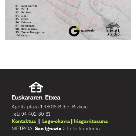
Agoitz plaza 1 48015 Bilbo, Bizkaia.
Tel.: 94 402 80 81
Kontaktua
|
Lege-oharra
|
Irisgarritasuna
METROA:
San Ignazio
> Lekeitio irteera