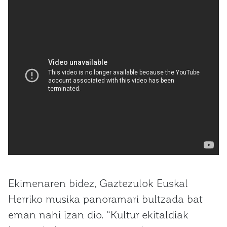
Ekimenaren bidez, Gaztezulok Euskal
Herriko musika panoramari bultzada bat
eman nahi izan dio. “Kultur ekitaldiak