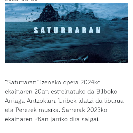
“Saturraran” izeneko opera 2024ko
ekainaren 20an estreinatuko da Bilboko
Arriaga Antzokian. Uribek idatzi du liburua
eta Perezek musika. Sarrerak 2023ko
ekainaren 26an jarriko dira salgai.