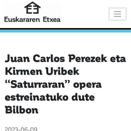
Juan Carlos Perezek eta
Kirmen Uribek
“Saturraran” opera
estreinatuko dute
Bilbon
2023-06-09