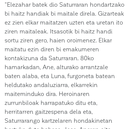
“Elezahar batek dio Saturraran hondartzako
bi haitz handiak bi maitale direla. Gizarteak
ez zien elkar maitatzen uzten eta uretan ito
ziren maitaleak. Itsasotik bi haitz handi
sortu ziren gero, haien oroimenez. Elkar
maitatu ezin
diren bi emakumeren
kontakizuna da Saturraran. 80ko
hamarkadan, Ane, alturako arrantzale
baten alaba, eta Luna, furgoneta batean
heldutako andaluziarra, elkarrekin
maiteminduko dira. Heroinaren
zurrunbiloak harrapatuko ditu eta,
herritarren gaitzespena dela eta,
Saturrarango kartzelaren hondakinetan