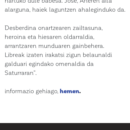
hartuko dute babesa. Jose, Aneren aita
alarguna, haiek laguntzen ahaleginduko da.
Desberdina onartzearen zailtasuna,
heroina eta hiesaren oldarraldia,
arrantzaren munduaren gainbehera.
Libreak izaten irakatsi zigun belaunaldi
galduari egindako omenaldia da
Saturraran”.
informazio gehiago,
hemen
.