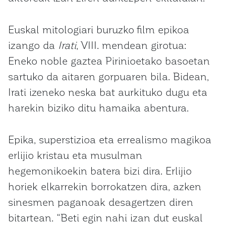
Euskal mitologiari buruzko film epikoa
izango da
Irati
, VIII. mendean girotua:
Eneko noble gaztea Pirinioetako basoetan
sartuko da aitaren gorpuaren bila. Bidean,
Irati izeneko neska bat aurkituko dugu eta
harekin biziko ditu hamaika abentura.
Epika, superstizioa eta errealismo magikoa
erlijio kristau eta musulman
hegemonikoekin batera bizi dira. Erlijio
horiek elkarrekin borrokatzen dira, azken
sinesmen paganoak desagertzen diren
bitartean. “Beti egin nahi izan dut euskal