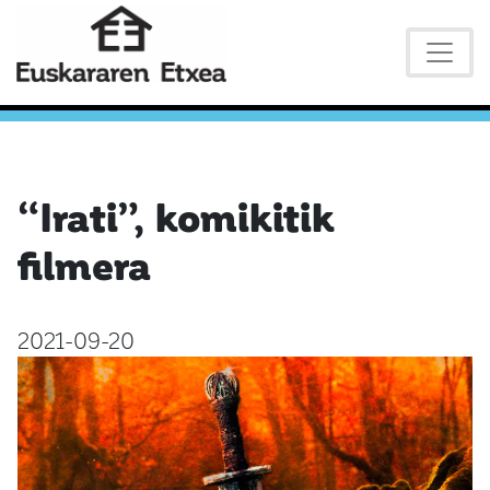
“Irati”, komikitik
filmera
2021-09-20