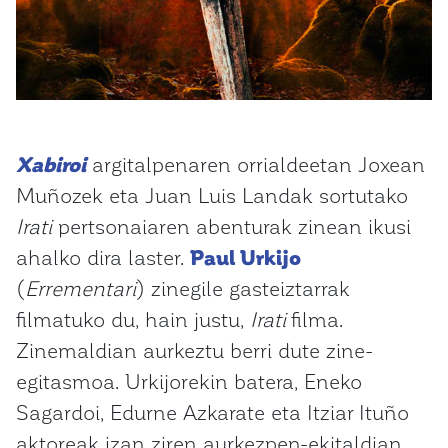
Xabiroi
argitalpenaren orrialdeetan Joxean
Muñozek eta Juan Luis Landak sortutako
Irati
pertsonaiaren abenturak zinean ikusi
ahalko dira laster.
Paul Urkijo
(
Errementari
) zinegile gasteiztarrak
filmatuko du, hain justu,
Irati
filma.
Zinemaldian aurkeztu berri dute zine-
egitasmoa. Urkijorekin batera, Eneko
Sagardoi, Edurne Azkarate eta Itziar Ituño
aktoreak izan ziren aurkezpen-ekitaldian.