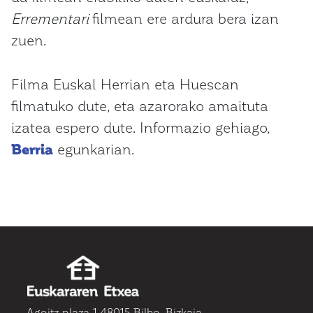
Errementari
filmean ere ardura bera izan
zuen.
Filma Euskal Herrian eta Huescan
filmatuko dute, eta azarorako amaituta
izatea espero dute. Informazio gehiago,
Berria
egunkarian.
Agoitz plaza 1 48015 Bilbo, Bizkaia.