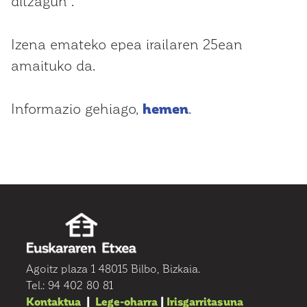
ditzagun”.
Izena emateko epea irailaren 25ean
amaituko da.
Informazio gehiago,
hemen
.
Agoitz plaza 1 48015 Bilbo, Bizkaia.
Tel.: 94 402 80 81
Kontaktua
|
Lege-oharra
|
Irisgarritasuna