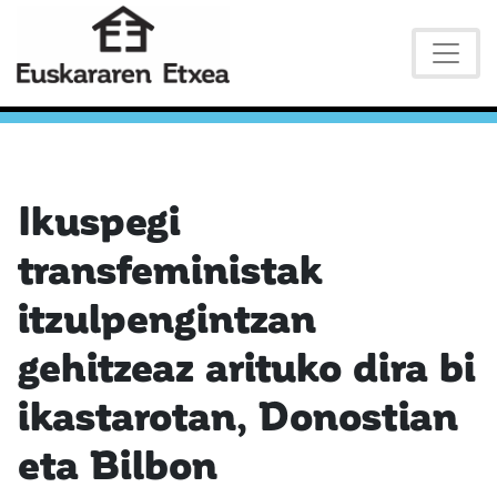
Ikuspegi
transfeministak
itzulpengintzan
gehitzeaz arituko dira bi
ikastarotan, Donostian
eta Bilbon