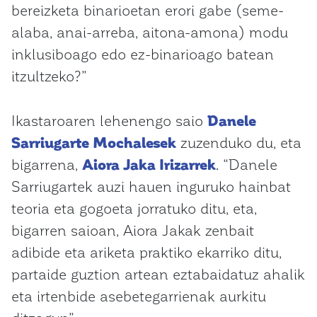
bereizketa binarioetan erori gabe (seme-
alaba, anai-arreba, aitona-amona) modu
inklusiboago edo ez-binarioago batean
itzultzeko?”
Ikastaroaren lehenengo saio
Danele
Sarriugarte Mochalesek
zuzenduko du, eta
bigarrena,
Aiora Jaka Irizarrek
. “Danele
Sarriugartek auzi hauen inguruko hainbat
teoria eta gogoeta jorratuko ditu, eta,
bigarren saioan, Aiora Jakak zenbait
adibide eta ariketa praktiko ekarriko ditu,
partaide guztion artean eztabaidatuz ahalik
eta irtenbide asebetegarrienak aurkitu