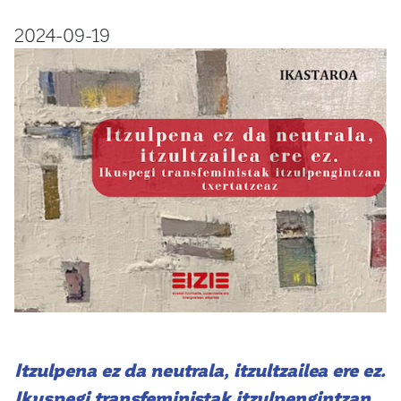
2024-09-19
Itzulpena ez da neutrala, itzultzailea ere ez.
Ikuspegi transfeministak itzulpengintzan