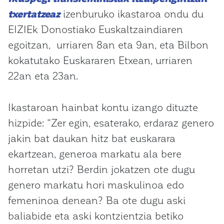
txertatzeaz
izenburuko ikastaroa ondu du
EIZIEk Donostiako Euskaltzaindiaren
egoitzan, urriaren 8an eta 9an, eta Bilbon
kokatutako Euskararen Etxean, urriaren
22an eta 23an.
Ikastaroan hainbat kontu izango dituzte
hizpide: “Zer egin, esaterako, erdaraz genero
jakin bat daukan hitz bat euskarara
ekartzean, generoa markatu ala bere
horretan utzi? Berdin jokatzen ote dugu
genero markatu hori maskulinoa edo
femeninoa denean? Ba ote dugu aski
baliabide eta aski kontzientzia betiko