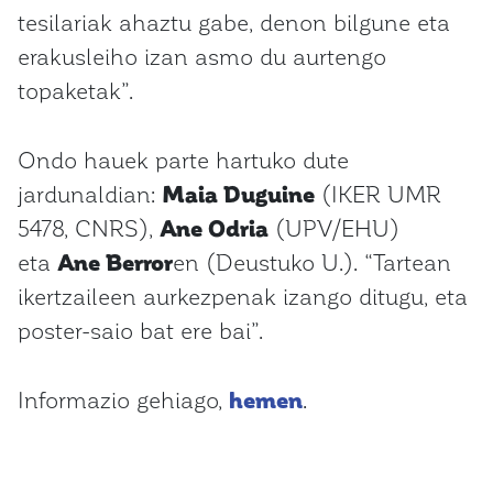
tesilariak ahaztu gabe, denon bilgune eta
erakusleiho izan asmo du aurtengo
topaketak”.
Ondo hauek parte hartuko dute
jardunaldian:
Maia Duguine
(IKER UMR
5478, CNRS),
Ane Odria
(UPV/EHU)
eta
Ane Berror
en (Deustuko U.). “Tartean
ikertzaileen aurkezpenak izango ditugu, eta
poster-saio bat ere bai”.
Informazio gehiago,
hemen
.