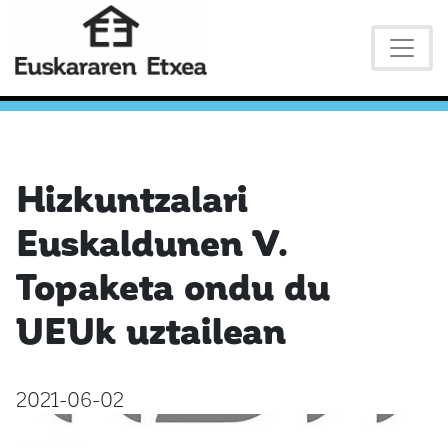
Hizkuntzalari
Euskaldunen V.
Topaketa ondu du
UEUk uztailean
2021-06-02