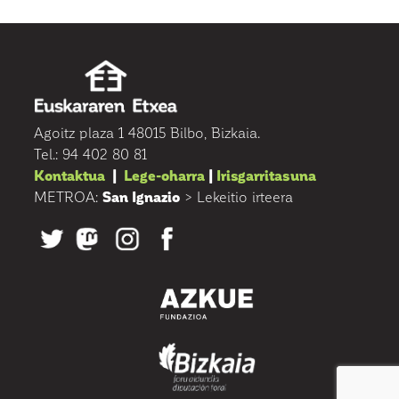
Agoitz plaza 1 48015 Bilbo, Bizkaia.
Tel.: 94 402 80 81
Kontaktua
|
Lege-oharra
|
Irisgarritasuna
METROA:
San Ignazio
> Lekeitio irteera