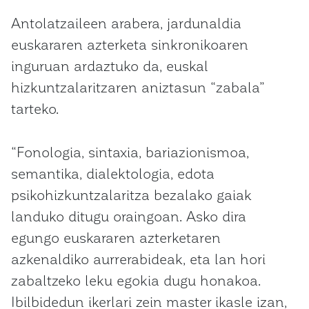
Antolatzaileen arabera, jardunaldia
euskararen azterketa sinkronikoaren
inguruan ardaztuko da, euskal
hizkuntzalaritzaren aniztasun “zabala”
tarteko.
“Fonologia, sintaxia, bariazionismoa,
semantika, dialektologia, edota
psikohizkuntzalaritza bezalako gaiak
landuko ditugu oraingoan. Asko dira
egungo euskararen azterketaren
azkenaldiko aurrerabideak, eta lan hori
zabaltzeko leku egokia dugu honakoa.
Ibilbidedun ikerlari zein master ikasle izan,