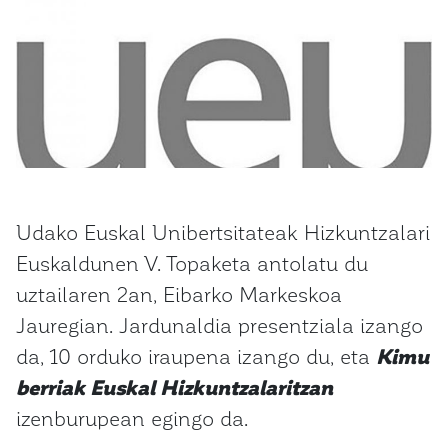
Udako Euskal Unibertsitateak Hizkuntzalari
Euskaldunen V. Topaketa antolatu du
uztailaren 2an, Eibarko Markeskoa
Jauregian. Jardunaldia presentziala izango
da, 10 orduko iraupena izango du, eta
Kimu
berriak Euskal Hizkuntzalaritzan
izenburupean egingo da.