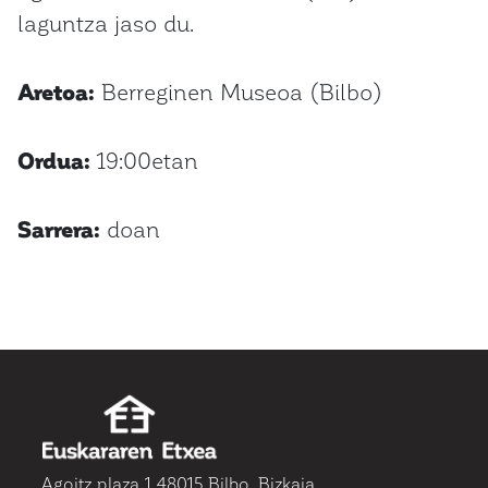
laguntza jaso du.
Aretoa:
Berreginen Museoa (Bilbo)
Ordua:
19:00etan
Sarrera:
doan
Agoitz plaza 1 48015 Bilbo, Bizkaia.