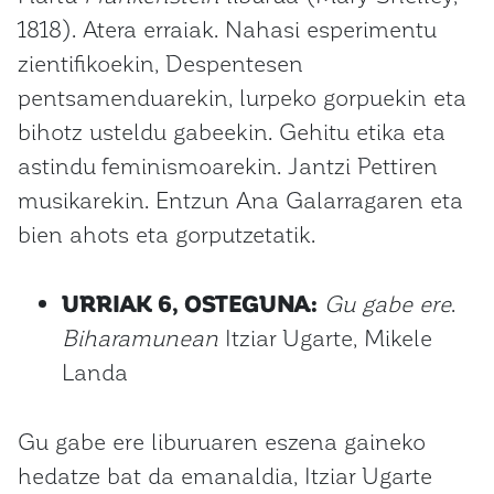
1818). Atera erraiak. Nahasi esperimentu
zientifikoekin, Despentesen
pentsamenduarekin, lurpeko gorpuekin eta
bihotz usteldu gabeekin. Gehitu etika eta
astindu feminismoarekin. Jantzi Pettiren
musikarekin. Entzun Ana Galarragaren eta
bien ahots eta gorputzetatik.
URRIAK 6, OSTEGUNA:
Gu gabe ere
.
Biharamunean
Itziar Ugarte, Mikele
Landa
Gu gabe ere liburuaren eszena gaineko
hedatze bat da emanaldia, Itziar Ugarte