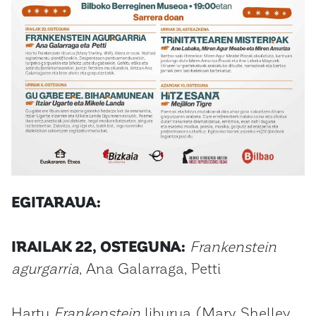
EGITARAUA:
IRAILAK 22, OSTEGUNA:
Frankenstein
agurgarria
, Ana Galarraga, Petti
Hartu
Frankenstein
liburua (Mary Shelley,