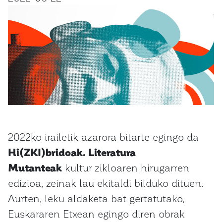
2022ko irailetik azarora bitarte egingo da
Hi(ZKI)bridoak. Literatura
Mutanteak
kultur zikloaren hirugarren
edizioa, zeinak lau ekitaldi bilduko dituen.
Aurten, leku aldaketa bat gertatutako,
Euskararen Etxean egingo diren obrak