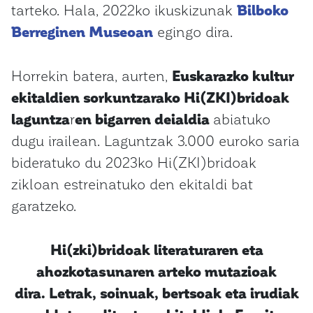
tarteko. Hala, 2022ko ikuskizunak
Bilboko
Berreginen Museoan
egingo dira.
Horrekin batera, aurten,
Euskarazko kultur
ekitaldien
sorkuntzarako Hi(ZKI)bridoak
laguntza
r
en bigarren deialdia
abiatuko
dugu irailean. Laguntzak 3.000 euroko saria
bideratuko du 2023ko Hi(ZKI)bridoak
zikloan estreinatuko den ekitaldi bat
garatzeko.
Hi(zki)bridoak literaturaren eta
ahozkotasunaren arteko mutazioak
dira. Letrak, soinuak, bertsoak eta irudiak