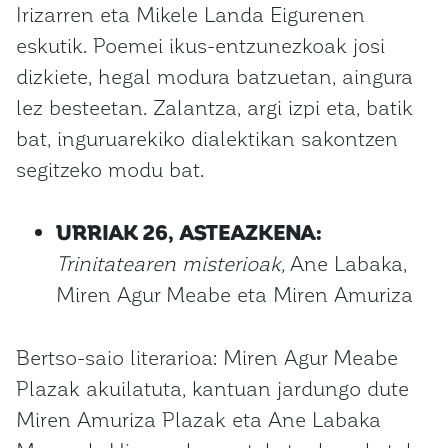
Irizarren eta Mikele Landa Eigurenen
eskutik. Poemei ikus-entzunezkoak josi
dizkiete, hegal modura batzuetan, aingura
lez besteetan. Zalantza, argi izpi eta, batik
bat, inguruarekiko dialektikan sakontzen
segitzeko modu bat.
URRIAK 26, ASTEAZKENA:
Trinitatearen misterioak,
Ane Labaka,
Miren Agur Meabe eta Miren Amuriza
Bertso-saio literarioa: Miren Agur Meabe
Plazak akuilatuta, kantuan jardungo dute
Miren Amuriza Plazak eta Ane Labaka