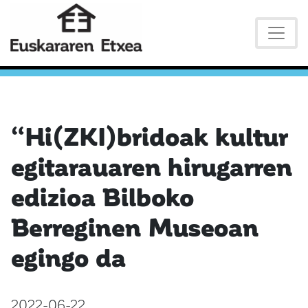
“Hi(ZKI)bridoak kultur
egitarauaren hirugarren
edizioa Bilboko
Berreginen Museoan
egingo da
2022-06-22