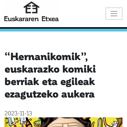
“Hernanikomik”,
euskarazko komiki
berriak eta egileak
ezagutzeko aukera
2023-11-13