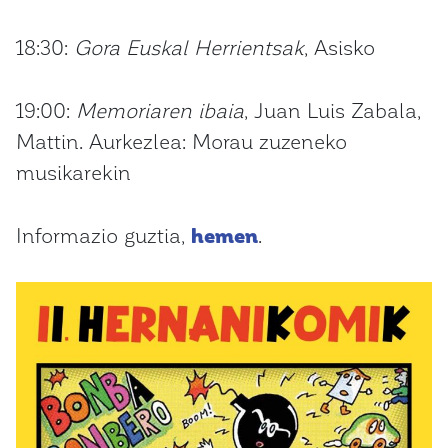
18:30:
Gora Euskal Herrientsak
, Asisko
19:00:
Memoriaren ibaia
, Juan Luis Zabala,
Mattin. Aurkezlea: Morau zuzeneko
musikarekin
Informazio guztia,
hemen
.