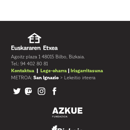
Agoitz plaza 1 48015 Bilbo, Bizkaia.
Tel.: 94 402 80 81
Kontaktua
|
Lege-oharra
|
Irisgarritasuna
METROA:
San Ignazio
> Lekeitio irteera