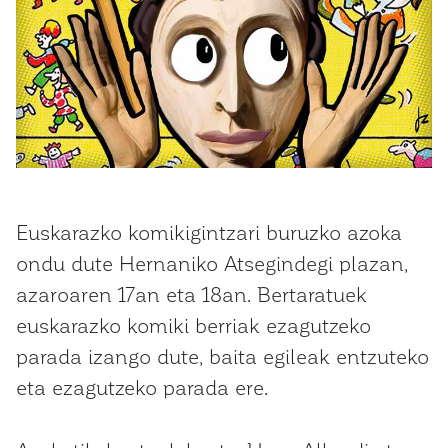
Euskarazko komikigintzari buruzko azoka
ondu dute Hernaniko Atsegindegi plazan,
azaroaren 17an eta 18an. Bertaratuek
euskarazko komiki berriak ezagutzeko
parada izango dute, baita egileak entzuteko
eta ezagutzeko parada ere.