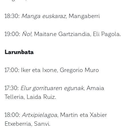
18:30:
Manga euskaraz
, Mangaberri
19:00:
Ño!
, Maitane Gartziandia, Eli Pagola.
Larunbata
17:00: Iker eta Ixone, Gregorio Muro
17:30:
Elur gorrituaren egunak
, Amaia
Telleria, Laida Ruiz.
18:00:
Artxipielagoa
, Martin eta Xabier
Etxeberria, Sanvi.