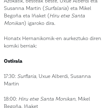
Azokatik, besteak beste, Uxue Alberdi eta
Susanna Martin (
Surfalaria
) eta Mikel
Begoña eta Iñaket (
Hiru etxe Santa
Monikan
) igaroko dira.
Honatx Hernanikomik-en aurkeztuko diren
komiki berriak:
Ostirala
17:30:
Surflaria
, Uxue Alberdi, Susanna
Martin
18:00:
Hiru etxe Santa Monikan
, Mikel
Begoña, Iñaket