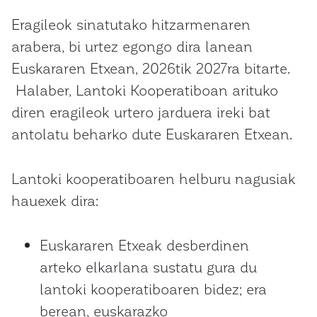
Eragileok sinatutako hitzarmenaren
arabera, bi urtez egongo dira lanean
Euskararen Etxean, 2026tik 2027ra bitarte.
Halaber, Lantoki Kooperatiboan arituko
diren eragileok urtero jarduera ireki bat
antolatu beharko dute Euskararen Etxean.
Lantoki kooperatiboaren helburu nagusiak
hauexek dira:
Euskararen Etxeak desberdinen
arteko elkarlana sustatu gura du
lantoki kooperatiboaren bidez; era
berean, euskarazko