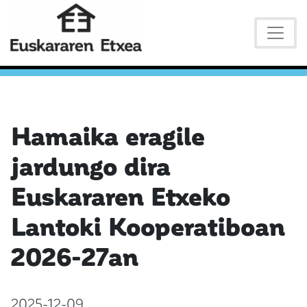
Hamaika eragile
jardungo dira
Euskararen Etxeko
Lantoki Kooperatiboan
2026-27an
2025-12-09