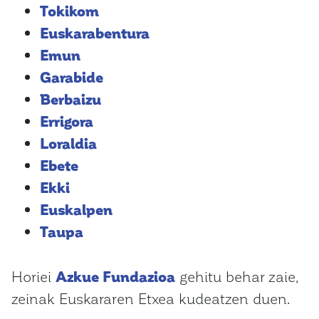
Tokikom
Euskarabentura
Emun
Garabide
Berbaizu
Errigora
Loraldia
Ebete
Ekki
Euskalpen
Taupa
Horiei
Azkue Fundazioa
gehitu behar zaie,
zeinak Euskararen Etxea kudeatzen duen.