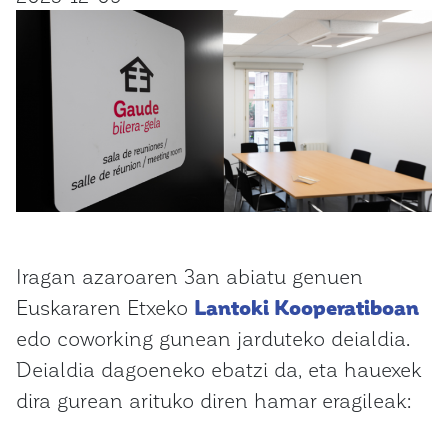
Iragan azaroaren 3an abiatu genuen
Euskararen Etxeko
Lantoki Kooperatiboan
edo coworking gunean jarduteko deialdia.
Deialdia dagoeneko ebatzi da, eta hauexek
dira gurean arituko diren hamar eragileak: