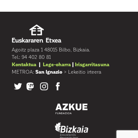
Agoitz plaza 1 48015 Bilbo, Bizkaia.
Tel.: 94 402 80 81
Kontaktua
|
Lege-oharra
|
Irisgarritasuna
METROA:
San Ignazio
> Lekeitio irteera