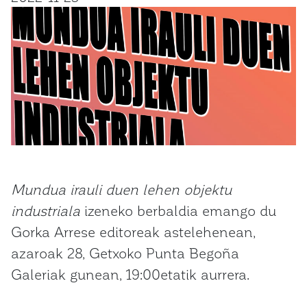
Mundua irauli duen lehen objektu
industriala
izeneko berbaldia emango du
Gorka Arrese editoreak astelehenean,
azaroak 28, Getxoko Punta Begoña
Galeriak gunean, 19:00etatik aurrera.