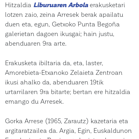
Hitzaldia
Liburuaren Arbola
erakusketari
lotzen zaio, zeina Arresek berak apailatu
duen eta, egun, Getxoko Punta Begoña
galerietan dagoen ikusgai; hain justu,
abenduaren 9ra arte.
Erakusketa ibiltaria da, eta, laster,
Amorebieta-Etxanoko Zelaieta Zentroan
ikusi ahalko da, abenduaren 19tik
urtarrilaren 9ra bitarte; bertan ere hitzaldia
emango du Arresek.
Gorka Arrese (1965, Zarautz) kazetaria eta
argitaratzailea da. Argia, Egin, Euskaldunon