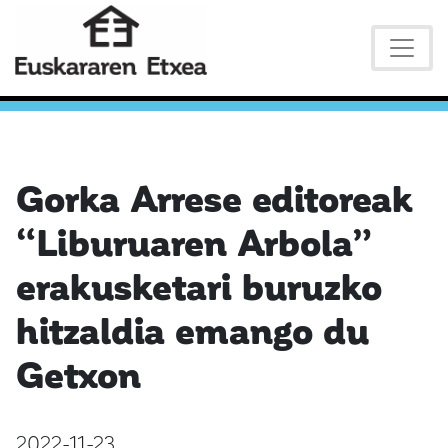
Gorka Arrese editoreak
“Liburuaren Arbola”
erakusketari buruzko
hitzaldia emango du
Getxon
2022-11-23