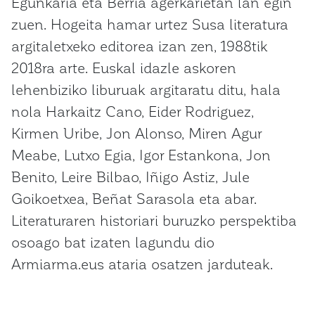
Egunkaria eta Berria agerkarietan lan egin
zuen. Hogeita hamar urtez Susa literatura
argitaletxeko editorea izan zen, 1988tik
2018ra arte. Euskal idazle askoren
lehenbiziko liburuak argitaratu ditu, hala
nola Harkaitz Cano, Eider Rodriguez,
Kirmen Uribe, Jon Alonso, Miren Agur
Meabe, Lutxo Egia, Igor Estankona, Jon
Benito, Leire Bilbao, Iñigo Astiz, Jule
Goikoetxea, Beñat Sarasola eta abar.
Literaturaren historiari buruzko perspektiba
osoago bat izaten lagundu dio
Armiarma.eus ataria osatzen jarduteak.