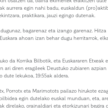
kin osatzen da, baina ekimenek eraikitzen dute
k aurrera egin nahi badu, euskaldun (pro)aktib
intzara, praktikara, jauzi egingo dutenak.
badugunaz, bagarenaz eta izango garenaz. Hitza
. Euskara ahoan izan behar dugu herritarrok, el
uko da Korrika Bilbotik, eta Euskararen Etxeak 
 ari diren eragileek Deustuko zubiaren azpian
 dute lekukoa, 19:55ak aldera.
ritx, Porrotx eta Marimotots pailazo hirukote 
 ibilbidea egin dutelako euskal munduan, eta, ar
ak direlako, orainaldiari eta etorkizunari begir