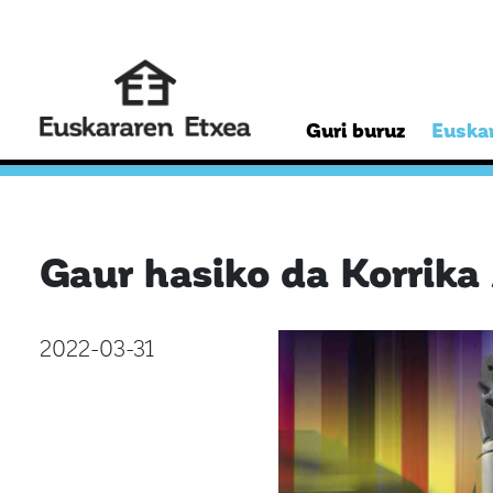
Guri buruz
Euskar
Gaur hasiko da Korrika
2022-03-31