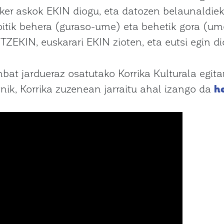
sker askok EKIN diogu, eta datozen belaunaldiek
oitik behera (guraso-ume) eta behetik gora (u
TZEKIN, euskarari EKIN zioten, eta eutsi egin dio
nbat jardueraz osatutako Korrika Kulturala egit
nik, Korrika zuzenean jarraitu ahal izango da
h