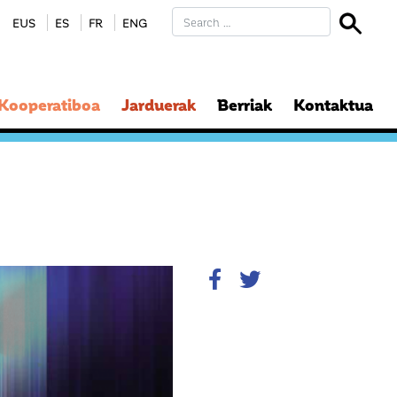
EUS
ES
FR
ENG
 Kooperatiboa
Jarduerak
Berriak
Kontaktua