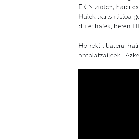
EKIN zioten, haiei e
Haiek transmisioa g
dute; haiek, beren HI
Horrekin batera, hai
antolatzaileek. Azke