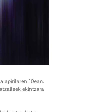
 apirilaren 10ean.
atzaileek ekintzara