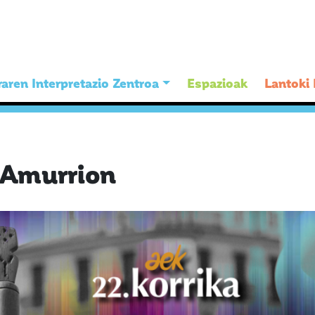
aren Interpretazio Zentroa
Espazioak
Lantoki
 Amurrion