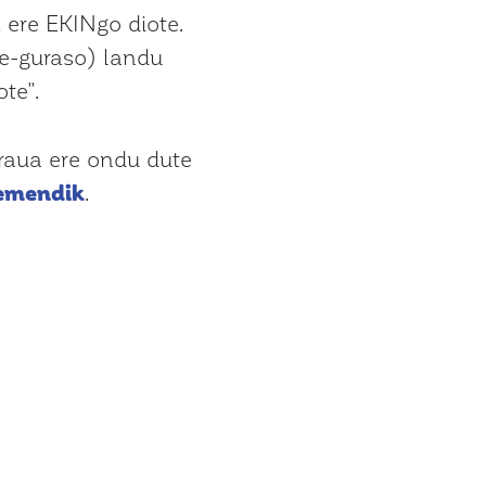
 ere EKINgo diote.
me-guraso) landu
te”.
araua ere ondu dute
emendik
.