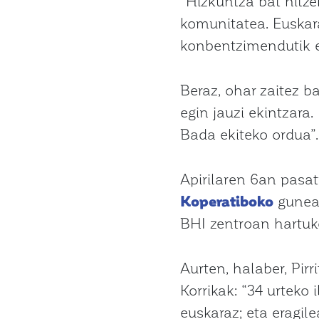
“Hizkuntza bat hitze
komunitatea. Euskara
konbentzimendutik ek
Beraz, ohar zaitez 
egin jauzi ekintzara
Bada ekiteko ordua”.
Apirilaren 6an pasat
Koperatiboko
gunean
BHI zentroan hartuko
Aurten, halaber, Pir
Korrikak: “34 urteko
euskaraz; eta eragile