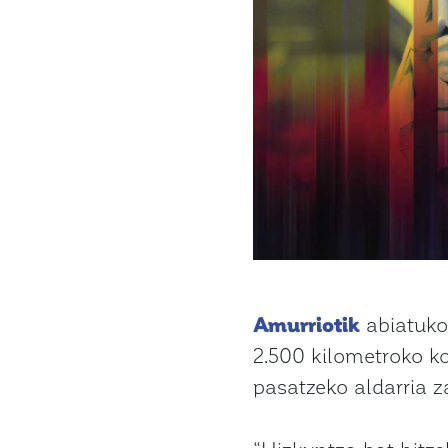
Amurriotik
abiatuko
2.500 kilometroko ko
pasatzeko aldarria z