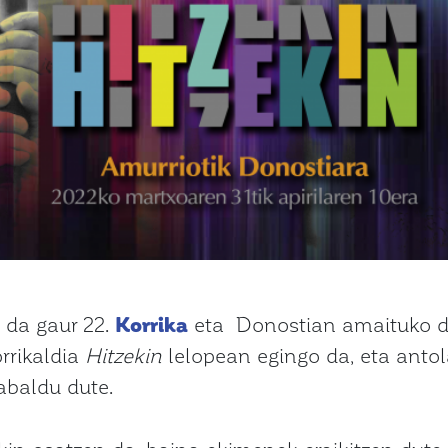
 da gaur 22.
Korrika
eta Donostian amaituko da
rrikaldia
Hitzekin
lelopean egingo da, eta antol
abaldu dute.