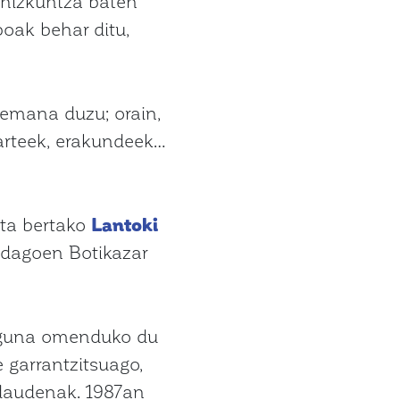
 hizkuntza baten
oak behar ditu,
 emana duzu; orain,
karteek, erakundeek…
eta bertako
Lantoki
 dagoen Botikazar
ezaguna omenduko du
e garrantzitsuago,
a daudenak. 1987an