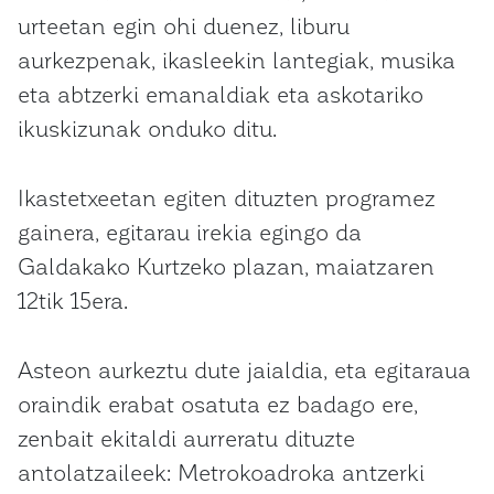
urteetan egin ohi duenez, liburu
aurkezpenak, ikasleekin lantegiak, musika
eta abtzerki emanaldiak eta askotariko
ikuskizunak onduko ditu.
Ikastetxeetan egiten dituzten programez
gainera, egitarau irekia egingo da
Galdakako Kurtzeko plazan, maiatzaren
12tik 15era.
Asteon aurkeztu dute jaialdia, eta egitaraua
oraindik erabat osatuta ez badago ere,
zenbait ekitaldi aurreratu dituzte
antolatzaileek: Metrokoadroka antzerki