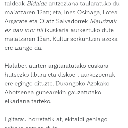
taldeak
Bidaide
antzezlana taularatuko du
maiatzaren 12an; eta, Ines Osinaga, Lorea
Argarate eta Olatz Salvadorrek
Mauriziak
ez dau inor hil
ikuskaria aurkeztuko dute
maiatzaren 13an. Kultur sorkuntzen azoka
ere izango da.
Halaber, aurten argitaratutako euskara
hutsezko liburu eta diskoen aurkezpenak
ere egingo dituzte, Durangoko Azokako
Ahotsenea gunearekin gauzatutako
elkarlana tarteko.
Egitarau horretatik at, ekitaldi gehiago
egiteko asmoa dute.