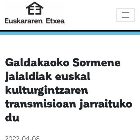
Galdakaoko Sormene
jaialdiak euskal
kulturgintzaren
transmisioan jarraituko
du
2022-04-08