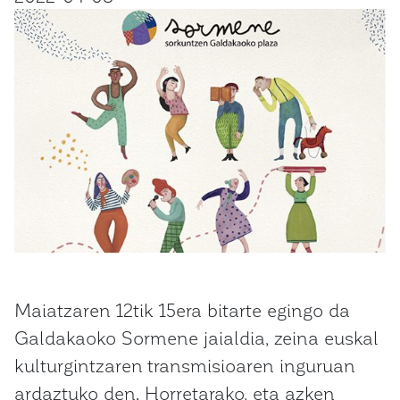
Maiatzaren 12tik 15era bitarte egingo da
Galdakaoko Sormene jaialdia, zeina euskal
kulturgintzaren transmisioaren inguruan
ardaztuko den. Horretarako, eta azken