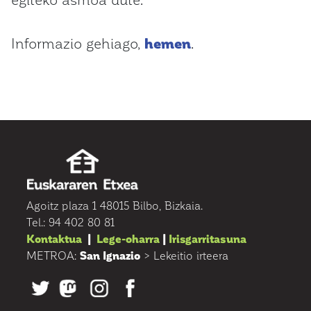
Informazio gehiago,
hemen
.
Agoitz plaza 1 48015 Bilbo, Bizkaia.
Tel.: 94 402 80 81
Kontaktua
|
Lege-oharra
|
Irisgarritasuna
METROA:
San Ignazio
> Lekeitio irteera