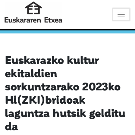
Euskarazko kultur
ekitaldien
sorkuntzarako 2023ko
Hi(ZKI)bridoak
laguntza hutsik gelditu
da