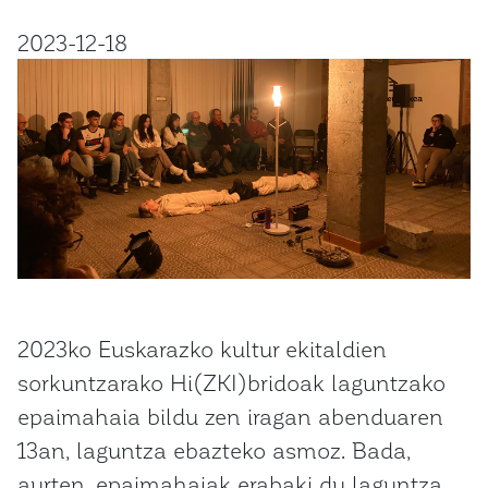
2023-12-18
2023ko Euskarazko kultur ekitaldien
sorkuntzarako Hi(ZKI)bridoak laguntzako
epaimahaia bildu zen iragan abenduaren
13an, laguntza ebazteko asmoz. Bada,
aurten, epaimahaiak erabaki du laguntza