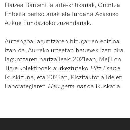
Haizea Barcenilla arte-kritikariak, Onintza
Enbeita bertsolariak eta Iurdana Acasuso
Azkue Fundazioko zuzendariak.
Aurtengoa laguntzaren hirugarren edizioa
izan da. Aurreko urteetan hauexek izan dira
laguntzaren hartzaileak: 2021ean, Mejillon
Tigre kolektiboak aurkeztutako
Hitz Esana
ikuskizuna, eta 2022an, Piszifaktoria Ideien
Laborategiaren
Hau gerra bat
da ikuskaria.