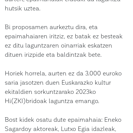
hutsik uztea.
Bi proposamen aurkeztu dira, eta
epaimahaiaren iritziz, ez batak ez besteak
ez ditu laguntzaren oinarriak eskatzen
dituen irizpide eta baldintzak bete.
Horiek horrela, aurten ez da 3.000 euroko
saria jasotzen duen Euskarazko kultur
ekitaldien sorkuntzarako 2023ko
Hi(ZKI)bridoak laguntza emango.
Bost kidek osatu dute epaimahaia: Eneko
Sagardoy aktoreak, Lutxo Egia idazleak,