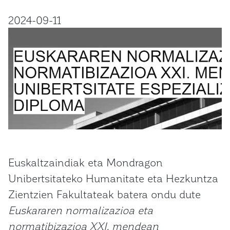
2024-09-11
Euskaltzaindiak eta Mondragon
Unibertsitateko Humanitate eta Hezkuntza
Zientzien Fakultateak batera ondu dute
Euskararen normalizazioa eta
normatibizazioa XXI. mendean