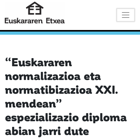
“Euskararen
normalizazioa eta
normatibizazioa XXI.
mendean”
espezializazio diploma
abian jarri dute