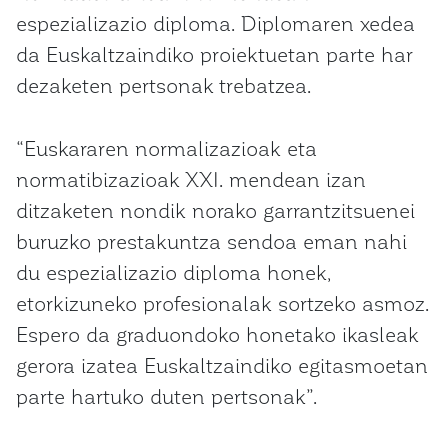
espezializazio diploma. Diplomaren xedea
da Euskaltzaindiko proiektuetan parte har
dezaketen pertsonak trebatzea.
“Euskararen normalizazioak eta
normatibizazioak XXI. mendean izan
ditzaketen nondik norako garrantzitsuenei
buruzko prestakuntza sendoa eman nahi
du espezializazio diploma honek,
etorkizuneko profesionalak sortzeko asmoz.
Espero da graduondoko honetako ikasleak
gerora izatea Euskaltzaindiko egitasmoetan
parte hartuko duten pertsonak”.