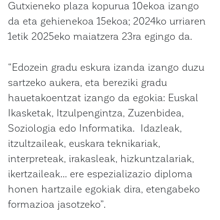
Gutxieneko plaza kopurua 10ekoa izango
da eta gehienekoa 15ekoa; 2024ko urriaren
1etik 2025eko maiatzera 23ra egingo da.
“Edozein gradu eskura izanda izango duzu
sartzeko aukera, eta bereziki gradu
hauetakoentzat izango da egokia: Euskal
Ikasketak, Itzulpengintza, Zuzenbidea,
Soziologia edo Informatika. Idazleak,
itzultzaileak, euskara teknikariak,
interpreteak, irakasleak, hizkuntzalariak,
ikertzaileak… ere espezializazio diploma
honen hartzaile egokiak dira, etengabeko
formazioa jasotzeko”.