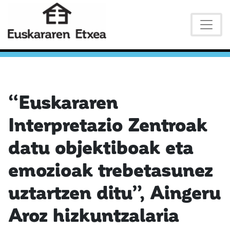
“Euskararen
Interpretazio Zentroak
datu objektiboak eta
emozioak trebetasunez
uztartzen ditu”, Aingeru
Aroz hizkuntzalaria