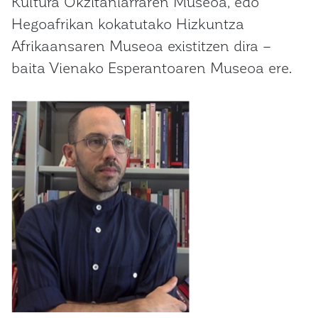
Kultura Okzitaniarraren Museoa, edo
Hegoafrikan kokatutako Hizkuntza
Afrikaansaren Museoa existitzen dira –
baita Vienako Esperantoaren Museoa ere.