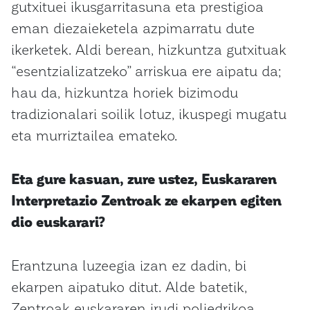
gutxituei ikusgarritasuna eta prestigioa
eman diezaieketela azpimarratu dute
ikerketek. Aldi berean, hizkuntza gutxituak
“esentzializatzeko” arriskua ere aipatu da;
hau da, hizkuntza horiek bizimodu
tradizionalari soilik lotuz, ikuspegi mugatu
eta murriztailea emateko.
Eta gure kasuan, zure ustez, Euskararen
Interpretazio Zentroak ze ekarpen egiten
dio euskarari?
Erantzuna luzeegia izan ez dadin, bi
ekarpen aipatuko ditut. Alde batetik,
Zentroak euskararen irudi poliedrikoa