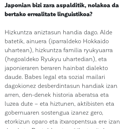
Japonian bizi zara aspalditik, nolakoa da
bertako errealitate linguistikoa?
Hizkuntza aniztasun handia dago. Alde
batetik, ainuera (iparraldeko Hokkaido
uhartean), hizkuntza familia ryukyuarra
(hegoaldeko Ryukyu uhartedian), eta
japonieraren beraren hainbat dialekto
daude. Babes legal eta sozial mailari
dagokionez desberdintasun handiak izan
arren, den-denek historia aberatsa eta
luzea dute – eta hiztunen, aktibisten eta
gobernuaren sostengua izanez gero,
etorkizun oparo eta itxaropentsua ere izan