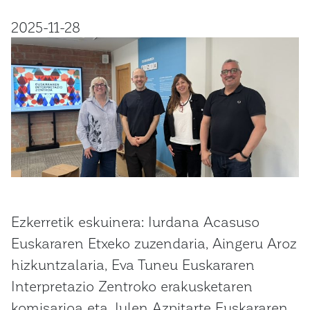
2025-11-28
Ezkerretik eskuinera: Iurdana Acasuso
Euskararen Etxeko zuzendaria, Aingeru Aroz
hizkuntzalaria, Eva Tuneu Euskararen
Interpretazio Zentroko erakusketaren
komisarioa eta Julen Azpitarte Euskararen