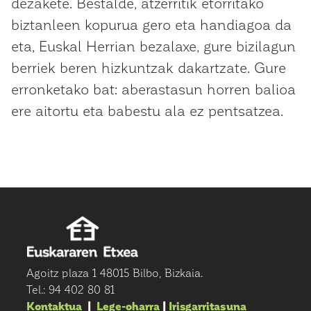
dezakete. Bestalde, atzerritik etorritako
biztanleen kopurua gero eta handiagoa da
eta, Euskal Herrian bezalaxe, gure bizilagun
berriek beren hizkuntzak dakartzate. Gure
erronketako bat: aberastasun horren balioa
ere aitortu eta babestu ala ez pentsatzea.
Agoitz plaza 1 48015 Bilbo, Bizkaia.
Tel.: 94 402 80 81
Kontaktua
|
Lege-oharra
|
Irisgarritasuna