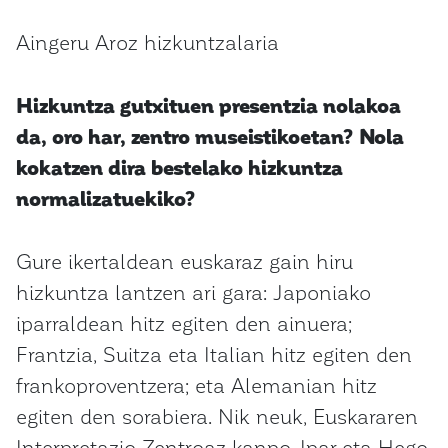
Aingeru Aroz hizkuntzalaria
Hizkuntza gutxituen presentzia nolakoa
da, oro har, zentro museistikoetan? Nola
kokatzen dira bestelako hizkuntza
normalizatuekiko?
Gure ikertaldean euskaraz gain hiru
hizkuntza lantzen ari gara: Japoniako
iparraldean hitz egiten den ainuera;
Frantzia, Suitza eta Italian hitz egiten den
frankoproventzera; eta Alemanian hitz
egiten den sorabiera. Nik neuk, Euskararen
Interpretazio Zentroaz kanpo, Ipar eta Hego