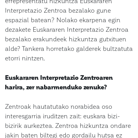
errepresentatu hizkuntza Euskararen
Interpretazio Zentroa bezalako gune
espazial batean? Nolako ekarpena egin
dezakete Euskararen Interpretazio Zentroa
bezalako erakundeek hizkuntza gutxituen
alde? Tankera horretako galderek bultzatuta
etorri nintzen.
Euskararen Interpretazio Zentroaren
harira, zer nabarmenduko zenuke?
Zentroak hautatutako norabidea oso
interesgarria iruditzen zait: euskara bizi-
bizirik aurkeztea. Zentroa hizkuntza ondare
jakin baten biltegi edo gordailu hutsa ez