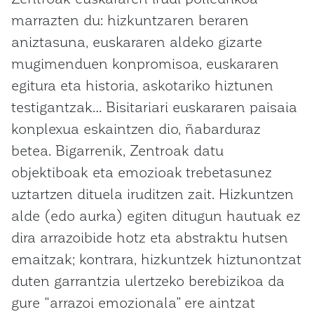
marrazten du: hizkuntzaren beraren
aniztasuna, euskararen aldeko gizarte
mugimenduen konpromisoa, euskararen
egitura eta historia, askotariko hiztunen
testigantzak… Bisitariari euskararen paisaia
konplexua eskaintzen dio, ñabarduraz
betea. Bigarrenik, Zentroak datu
objektiboak eta emozioak trebetasunez
uztartzen dituela iruditzen zait. Hizkuntzen
alde (edo aurka) egiten ditugun hautuak ez
dira arrazoibide hotz eta abstraktu hutsen
emaitzak; kontrara, hizkuntzek hiztunontzat
duten garrantzia ulertzeko berebizikoa da
gure “arrazoi emozionala” ere aintzat