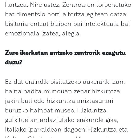
hartzea. Nire ustez, Zentroaren lorpenetako
bat dimentsio horri aitortza egitean datza:
bisitariarentzat bizipen bai intelektuala bai
emozionala izatea, alegia.
Zure ikerketan antzeko zentrorik ezagutu
duzu?
Ez dut oraindik bisitatzeko aukerarik izan,
baina badira munduan zehar hizkuntza
jakin bati edo hizkuntza aniztasunari
buruzko hainbat museo. Hizkuntza
gutxituetan ardaztutako erakunde gisa,
Italiako iparraldean dagoen Hizkuntza eta