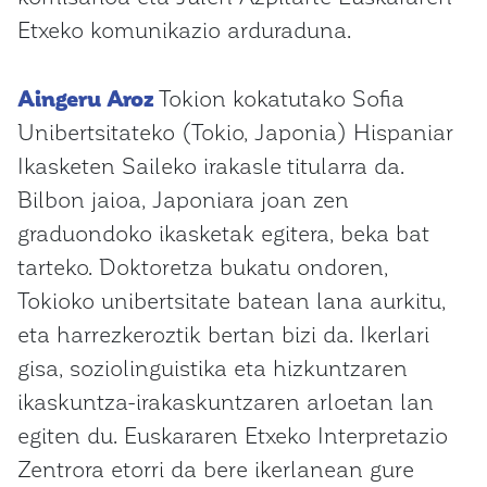
Etxeko komunikazio arduraduna.
Aingeru Aroz
Tokion kokatutako Sofia
Unibertsitateko (Tokio, Japonia) Hispaniar
Ikasketen Saileko irakasle titularra da.
Bilbon jaioa, Japoniara joan zen
graduondoko ikasketak egitera, beka bat
tarteko. Doktoretza bukatu ondoren,
Tokioko unibertsitate batean lana aurkitu,
eta harrezkeroztik bertan bizi da. Ikerlari
gisa, soziolinguistika eta hizkuntzaren
ikaskuntza-irakaskuntzaren arloetan lan
egiten du. Euskararen Etxeko Interpretazio
Zentrora etorri da bere ikerlanean gure