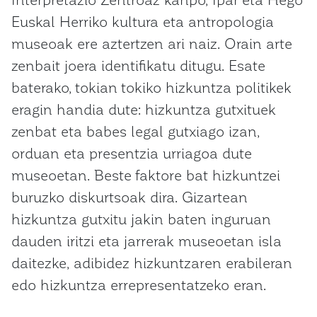
Euskal Herriko kultura eta antropologia
museoak ere aztertzen ari naiz. Orain arte
zenbait joera identifikatu ditugu. Esate
baterako, tokian tokiko hizkuntza politikek
eragin handia dute: hizkuntza gutxituek
zenbat eta babes legal gutxiago izan,
orduan eta presentzia urriagoa dute
museoetan. Beste faktore bat hizkuntzei
buruzko diskurtsoak dira. Gizartean
hizkuntza gutxitu jakin baten inguruan
dauden iritzi eta jarrerak museoetan isla
daitezke, adibidez hizkuntzaren erabileran
edo hizkuntza errepresentatzeko eran.