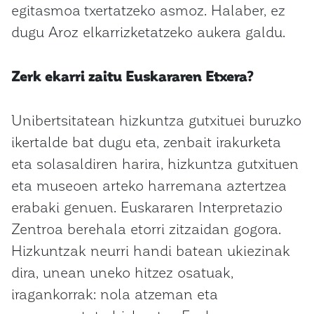
egitasmoa txertatzeko asmoz. Halaber, ez
dugu Aroz elkarrizketatzeko aukera galdu.
Zerk ekarri zaitu Euskararen Etxera?
Unibertsitatean hizkuntza gutxituei buruzko
ikertalde bat dugu eta, zenbait irakurketa
eta solasaldiren harira, hizkuntza gutxituen
eta museoen arteko harremana aztertzea
erabaki genuen. Euskararen Interpretazio
Zentroa berehala etorri zitzaidan gogora.
Hizkuntzak neurri handi batean ukiezinak
dira, unean uneko hitzez osatuak,
iragankorrak: nola atzeman eta