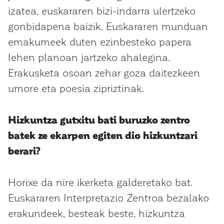
izatea, euskararen bizi-indarra ulertzeko
gonbidapena baizik. Euskararen munduan
emakumeek duten ezinbesteko papera
lehen planoan jartzeko ahalegina.
Erakusketa osoan zehar goza daitezkeen
umore eta poesia zipriztinak.
Hizkuntza gutxitu bati buruzko zentro
batek ze ekarpen egiten dio hizkuntzari
berari?
Horixe da nire ikerketa galderetako bat.
Euskararen Interpretazio Zentroa bezalako
erakundeek, besteak beste, hizkuntza