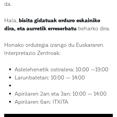
da.
Hala,
bisita gidatuak orduro eskainiko
dira, eta aurretik erreserbatu
beharko dira.
Honako ordutegia izango du Euskararen
Interpretazio Zentroak:
Astelehenetlk ostiralera: 10:00 —19:00
Larunbatetan: 10:00 — 14:00
Apirilaren 2an eta 3an: 10:00 — 14:00
Apirilaren 6an: ITXITA