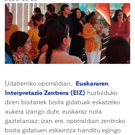
Udaberriko oporraldian,
Euskararen
Interpretazio Zentrora (EIZ)
hurbilduko
diren bisitariek bisita gidatuak eskatzeko
aukera izango dute, euskaraz nola
gaztelaniaz; izan ere, oporraldian zentroko
bisita gidatuen eskaintza handitu egingo