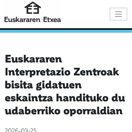
Euskararen
Interpretazio Zentroak
bisita gidatuen
eskaintza handituko du
udaberriko oporraldian
2026-03-25