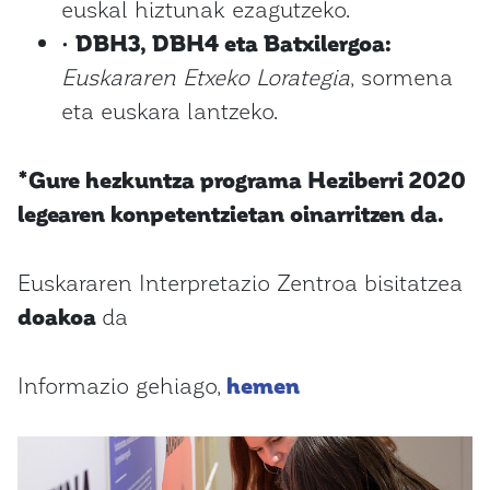
euskal hiztunak ezagutzeko.
•
DBH3, DBH4 eta Batxilergoa:
Euskararen Etxeko Lorategia
, sormena
eta euskara lantzeko.
*Gure hezkuntza programa Heziberri 2020
legearen konpetentzietan oinarritzen da.
Euskararen Interpretazio Zentroa bisitatzea
doakoa
da
Informazio gehiago,
hemen