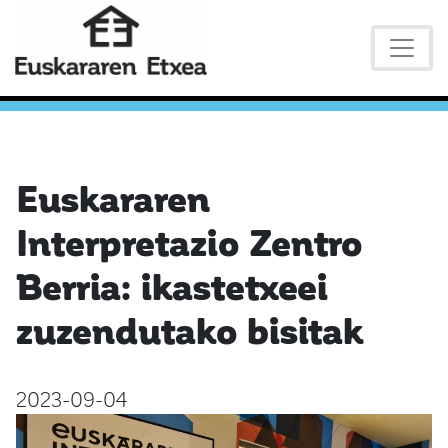
Euskararen
Interpretazio Zentro
Berria: ikastetxeei
zuzendutako bisitak
2023-09-04