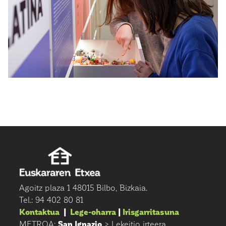
Agoitz plaza 1 48015 Bilbo, Bizkaia.
Tel.: 94 402 80 81
Kontaktua
|
Lege-oharra
|
Irisgarritasuna
METROA:
San Ignazio
> Lekeitio irteera