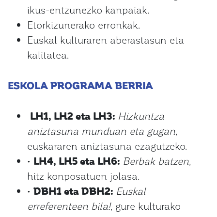
ikus-entzunezko kanpaiak.
Etorkizunerako erronkak.
Euskal kulturaren aberastasun eta
kalitatea.
ESKOLA PROGRAMA BERRIA
LH1, LH2 eta LH3:
Hizkuntza
aniztasuna munduan eta gugan
,
euskararen aniztasuna ezagutzeko.
•
LH4, LH5 eta LH6:
Berbak batzen
,
hitz konposatuen jolasa.
•
DBH1 eta DBH2:
Euskal
erreferenteen bila!
, gure kulturako