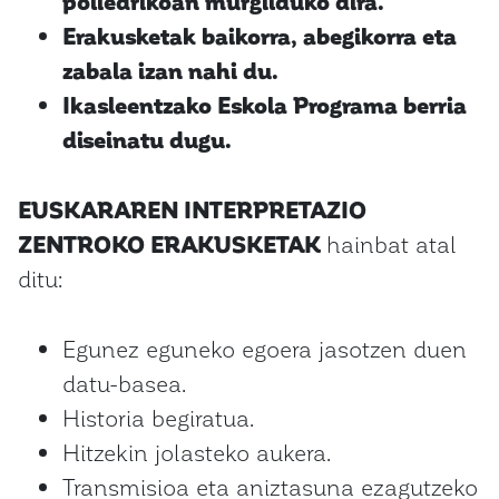
poliedrikoan murgilduko dira.
Erakusketak baikorra, abegikorra eta
zabala izan nahi du.
Ikasleentzako Eskola Programa berria
diseinatu dugu.
EUSKARAREN INTERPRETAZIO
ZENTROKO ERAKUSKETAK
hainbat atal
ditu:
Egunez eguneko egoera jasotzen duen
datu-basea.
Historia begiratua.
Hitzekin jolasteko aukera.
Transmisioa eta aniztasuna ezagutzeko