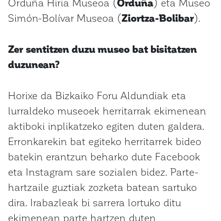
Orduña Hiria Museoa (
Orduña
) eta Museo
Simón-Bolívar Museoa (
Ziortza-Bolibar
).
Zer sentitzen duzu museo bat bisitatzen
duzunean?
Horixe da Bizkaiko Foru Aldundiak eta
lurraldeko museoek herritarrak ekimenean
aktiboki inplikatzeko egiten duten galdera.
Erronkarekin bat egiteko herritarrek bideo
batekin erantzun beharko dute Facebook
eta Instagram sare sozialen bidez. Parte-
hartzaile guztiak zozketa batean sartuko
dira. Irabazleak bi sarrera lortuko ditu
ekimenean parte hartzen duten