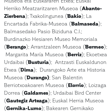
Museoa eta Euskararen Etxea; Euskal
Herriko Meatzaritzaren Museoa (
Abanto-
Zierbena
); Txakolingunea (
Bakio
); La
Encartada Fabrika-Museoa (
Balmaseda
);
Balmasedako Pasio Biziduna C.I.;
Burdinazko Hesiaren Museo Memoriala
(
Berango
); Arrantzaleen Museoa (
Bermeo
);
Margarita María Museoa (
Berriz
); Ekoetxea
Urdaibai (
Busturia
); Antzasti Euskaldunon
Etxea (
Dima
); Durangoko Arte eta Historia
Museoa (
Durango)
; San Balentin
Berriotxoakoaren Museoa (
Elorrio
); Loizaga
Dorrea (
Galdames
); Urdaibai Bird Center
(
Gautegiz Arteaga
); Euskal Herria Museoa
(
Gernika-Lumo
); Bakearen Gernikako