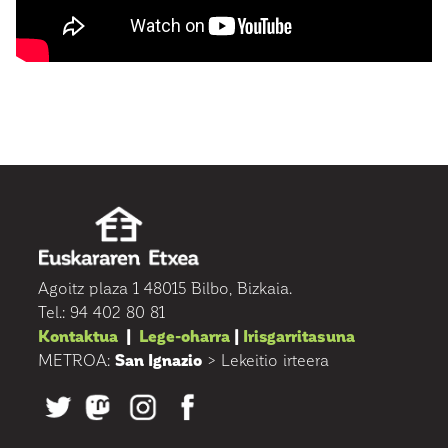
Agoitz plaza 1 48015 Bilbo, Bizkaia.
Tel.: 94 402 80 81
Kontaktua
|
Lege-oharra
|
Irisgarritasuna
METROA:
San Ignazio
> Lekeitio irteera