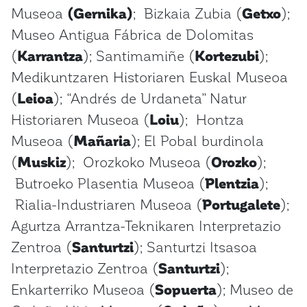
Museoa
(Gernika)
; Bizkaia Zubia (
Getxo
);
Museo Antigua Fábrica de Dolomitas
(
Karrantza
); Santimamiñe (
Kortezubi
);
Medikuntzaren Historiaren Euskal Museoa
(
Leioa
); “Andrés de Urdaneta” Natur
Historiaren Museoa (
Loiu
); Hontza
Museoa (
Mañaria
); El Pobal burdinola
(
Muskiz
); Orozkoko Museoa (
Orozko
);
Butroeko Plasentia Museoa (
Plentzia
);
Rialia-Industriaren Museoa (
Portugalete
);
Agurtza Arrantza-Teknikaren Interpretazio
Zentroa (
Santurtzi
); Santurtzi Itsasoa
Interpretazio Zentroa (
Santurtzi
);
Enkarterriko Museoa (
Sopuerta
); Museo de