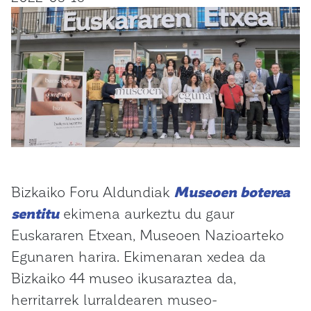
Bizkaiko Foru Aldundiak
Museoen boterea
sentitu
ekimena aurkeztu du gaur
Euskararen Etxean, Museoen Nazioarteko
Egunaren harira. Ekimenaran xedea da
Bizkaiko 44 museo ikusaraztea da,
herritarrek lurraldearen museo-