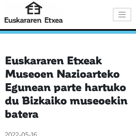
Euskararen Etxeak
Museoen Nazioarteko
Egunean parte hartuko
du Bizkaiko museoekin
batera
2022-05-16