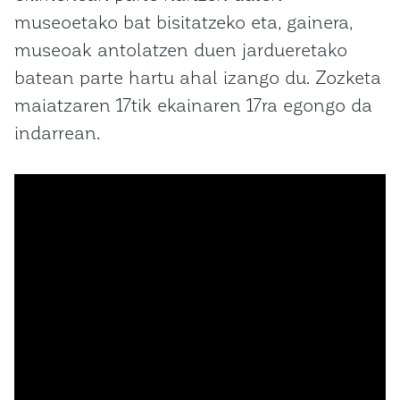
museoetako bat bisitatzeko eta, gainera,
museoak antolatzen duen jardueretako
batean parte hartu ahal izango du. Zozketa
maiatzaren 17tik ekainaren 17ra egongo da
indarrean.