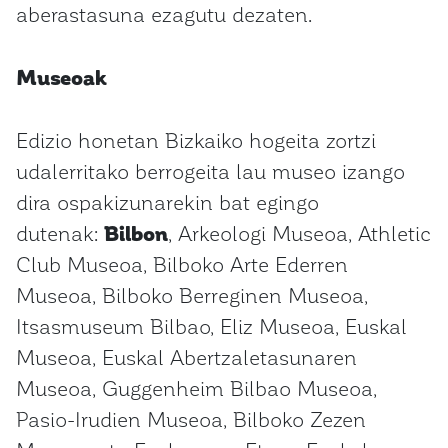
aberastasuna ezagutu dezaten.
Museoak
Edizio honetan Bizkaiko hogeita zortzi
udalerritako berrogeita lau museo izango
dira ospakizunarekin bat egingo
dutenak:
Bilbon
, Arkeologi Museoa, Athletic
Club Museoa, Bilboko Arte Ederren
Museoa, Bilboko Berreginen Museoa,
Itsasmuseum Bilbao, Eliz Museoa, Euskal
Museoa, Euskal Abertzaletasunaren
Museoa, Guggenheim Bilbao Museoa,
Pasio-Irudien Museoa, Bilboko Zezen