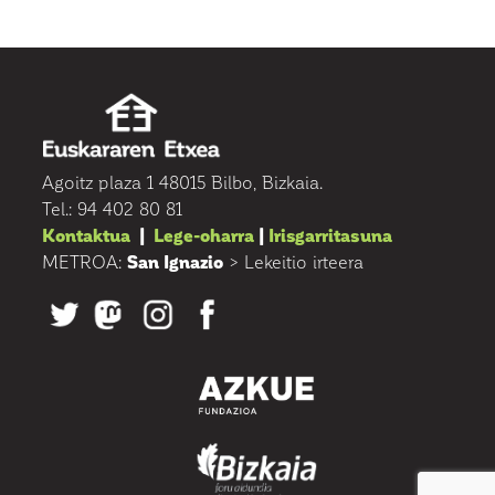
Agoitz plaza 1 48015 Bilbo, Bizkaia.
Tel.: 94 402 80 81
Kontaktua
|
Lege-oharra
|
Irisgarritasuna
METROA:
San Ignazio
> Lekeitio irteera