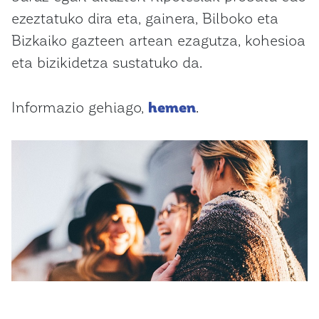
ezeztatuko dira eta, gainera, Bilboko eta
Bizkaiko gazteen artean ezagutza, kohesioa
eta bizikidetza sustatuko da.
Informazio gehiago,
hemen
.