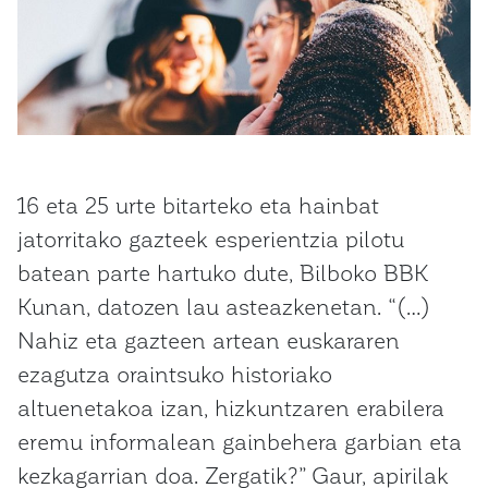
16 eta 25 urte bitarteko eta hainbat
jatorritako gazteek esperientzia pilotu
batean parte hartuko dute, Bilboko BBK
Kunan, datozen lau asteazkenetan. “(…)
Nahiz eta gazteen artean euskararen
ezagutza oraintsuko historiako
altuenetakoa izan, hizkuntzaren erabilera
eremu informalean gainbehera garbian eta
kezkagarrian doa. Zergatik?” Gaur, apirilak