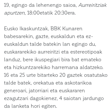
19, egingo da lehenengo saioa,
Aurreiritziak
apurtzen
, 18:00etatik 20:30era.
Eusko Ikaskuntzak, BBK Kunaren
babesarekin, gazte, euskaldun eta ez-
euskaldun talde batekin lan egingo du,
euskararekiko aurreiritzi eta estereotipoak
landuz, bere ikuspegiari bira bat emateko
eta hizkuntzarekiko harremana aldatzeko.
16 eta 25 urte bitarteko 20 gaztek osatutako
talde batek, orekatua eta askotarikoa
generoari, jatorriari eta euskararen
ezagutzari dagokienez, 4 saiotan jardungo
da lanketa hori egiten.