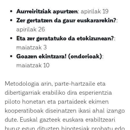
Aurreiritziak apurtzen
: apirilak 19
Zer gertatzen da gaur euskararekin?
:
apirilak 26
Eta zer geratatuko da etokizunean?
:
maiatzak 3
Goazen ekintzara! (ondorioak)
:
maiatzak 10
Metodologia arin, parte-hartzaile eta
dibertigarriak erabiliko dira esperientzia
piloto honetan eta partaideek ekimen
kooperatiboak diseinatzen ikasi ahal izango
dute. Euskal gazteek euskara erabiltzeari
buruz egun dituzten hipotesiak probatu edo