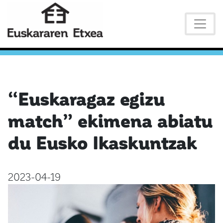
“Euskaragaz egizu
match” ekimena abiatu
du Eusko Ikaskuntzak
2023-04-19