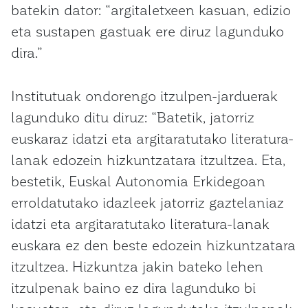
batekin dator: “argitaletxeen kasuan, edizio
eta sustapen gastuak ere diruz lagunduko
dira.”
Institutuak ondorengo itzulpen-jarduerak
lagunduko ditu diruz: “Batetik, jatorriz
euskaraz idatzi eta argitaratutako literatura-
lanak edozein hizkuntzatara itzultzea. Eta,
bestetik, Euskal Autonomia Erkidegoan
erroldatutako idazleek jatorriz gaztelaniaz
idatzi eta argitaratutako literatura-lanak
euskara ez den beste edozein hizkuntzatara
itzultzea. Hizkuntza jakin bateko lehen
itzulpenak baino ez dira lagunduko bi