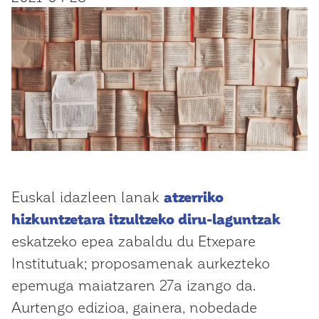
Euskal idazleen lanak
atzerriko
hizkuntzetara itzultzeko diru-laguntzak
eskatzeko epea zabaldu du Etxepare
Institutuak; proposamenak aurkezteko
epemuga maiatzaren 27a izango da.
Aurtengo edizioa, gainera, nobedade