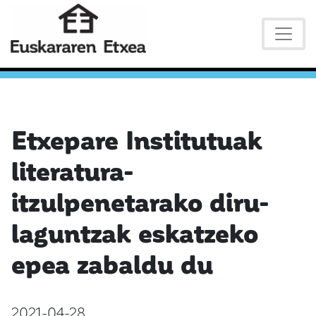
Etxepare Institutuak
literatura-
itzulpenetarako diru-
laguntzak eskatzeko
epea zabaldu du
2021-04-28