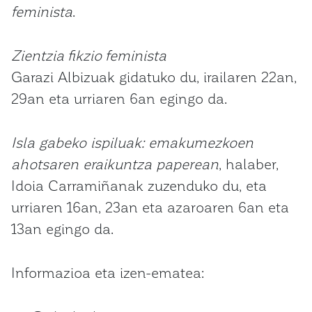
feminista
.
Zientzia fikzio feminista
Garazi Albizuak gidatuko du, irailaren 22an,
29an eta urriaren 6an egingo da.
Isla gabeko ispiluak: emakumezkoen
ahotsaren eraikuntza paperean
, halaber,
Idoia Carramiñanak zuzenduko du, eta
urriaren 16an, 23an eta azaroaren 6an eta
13an egingo da.
Informazioa eta izen-ematea: