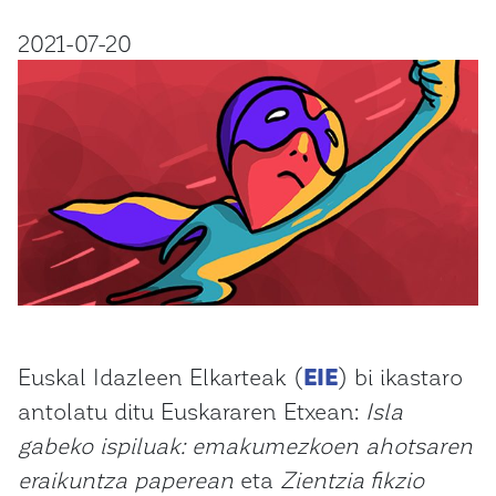
2021-07-20
Euskal Idazleen Elkarteak (
EIE
) bi ikastaro
antolatu ditu Euskararen Etxean:
Isla
gabeko ispiluak: emakumezkoen ahotsaren
eraikuntza paperean
eta
Zientzia fikzio