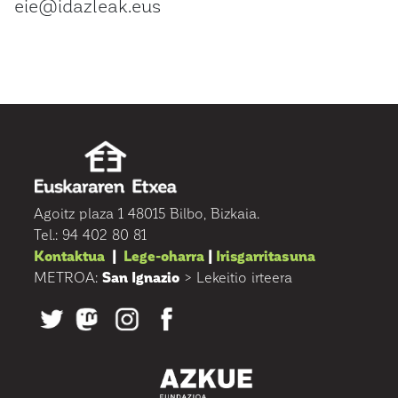
eie@idazleak.eus
Agoitz plaza 1 48015 Bilbo, Bizkaia.
Tel.: 94 402 80 81
Kontaktua
|
Lege-oharra
|
Irisgarritasuna
METROA:
San Ignazio
> Lekeitio irteera