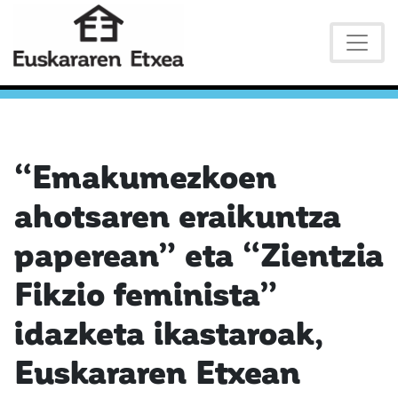
“Emakumezkoen
ahotsaren eraikuntza
paperean” eta “Zientzia
Fikzio feminista”
idazketa ikastaroak,
Euskararen Etxean