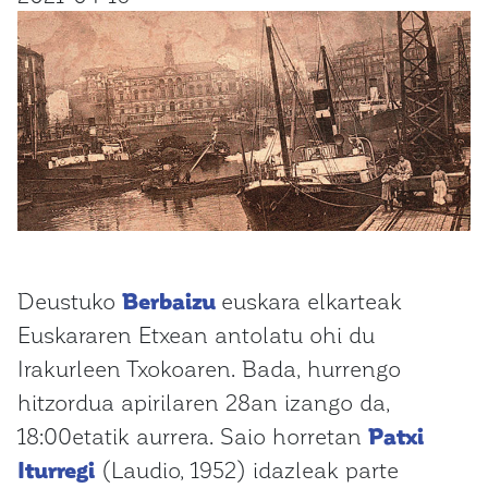
Deustuko
Berbaizu
euskara elkarteak
Euskararen Etxean antolatu ohi du
Irakurleen Txokoaren. Bada, hurrengo
hitzordua apirilaren 28an izango da,
18:00etatik aurrera. Saio horretan
Patxi
Iturregi
(Laudio, 1952) idazleak parte