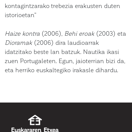
kontagintzarako trebezia erakusten duten
istorioetan”
Haize kontra
(2006),
Behi eroak
(2003) eta
Dioramak
(2006) dira laudioarrak
idatzitako beste lan batzuk. Nautika ikasi
zuen Portugaleten. Egun, jaioterrian bizi da,
eta herriko euskaltegiko irakasle dihardu.