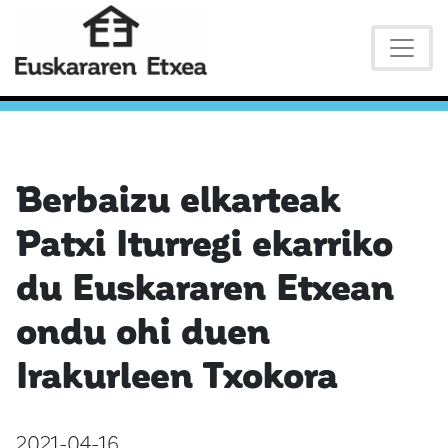
Berbaizu elkarteak
Patxi Iturregi ekarriko
du Euskararen Etxean
ondu ohi duen
Irakurleen Txokora
2021-04-16