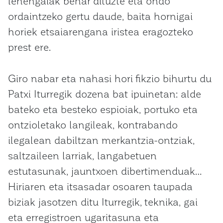
lehengaiak behar dituzte eta ondo
ordaintzeko gertu daude, baita hornigai
horiek etsaiarengana iristea eragozteko
prest ere.
Giro nabar eta nahasi hori fikzio bihurtu du
Patxi Iturregik dozena bat ipuinetan: alde
bateko eta besteko espioiak, portuko eta
ontzioletako langileak, kontrabando
ilegalean dabiltzan merkantzia-ontziak,
saltzaileen larriak, langabetuen
estutasunak, jauntxoen dibertimenduak…
Hiriaren eta itsasadar osoaren taupada
biziak jasotzen ditu Iturregik, teknika, gai
eta erregistroen ugaritasuna eta