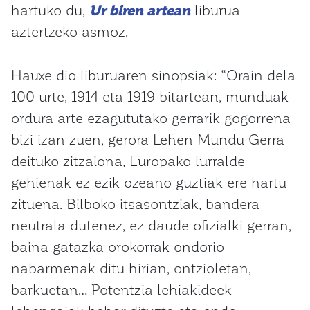
hartuko du,
Ur biren artean
liburua
aztertzeko asmoz.
Hauxe dio liburuaren sinopsiak: “Orain dela
100 urte, 1914 eta 1919 bitartean, munduak
ordura arte ezagututako gerrarik gogorrena
bizi izan zuen, gerora Lehen Mundu Gerra
deituko zitzaiona, Europako lurralde
gehienak ez ezik ozeano guztiak ere hartu
zituena. Bilboko itsasontziak, bandera
neutrala dutenez, ez daude ofizialki gerran,
baina gatazka orokorrak ondorio
nabarmenak ditu hirian, ontzioletan,
barkuetan… Potentzia lehiakideek