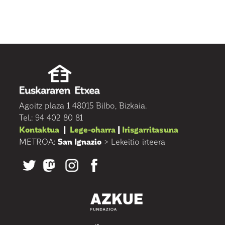
Agoitz plaza 1 48015 Bilbo, Bizkaia.
Tel.: 94 402 80 81
Kontaktua
|
Lege-oharra
|
Irisgarritasuna
METROA:
San Ignazio
> Lekeitio irteera