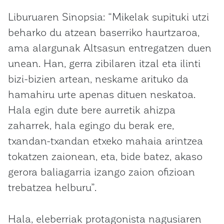
Liburuaren Sinopsia: “Mikelak supituki utzi
beharko du atzean baserriko haurtzaroa,
ama alargunak Altsasun entregatzen duen
unean. Han, gerra zibilaren itzal eta ilinti
bizi-bizien artean, neskame arituko da
hamahiru urte apenas dituen neskatoa.
Hala egin dute bere aurretik ahizpa
zaharrek, hala egingo du berak ere,
txandan-txandan etxeko mahaia arintzea
tokatzen zaionean, eta, bide batez, akaso
gerora baliagarria izango zaion ofizioan
trebatzea helburu”.
Hala, eleberriak protagonista nagusiaren