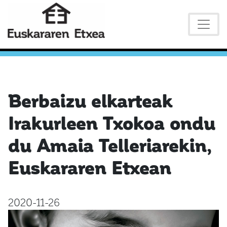
Berbaizu elkarteak
Irakurleen Txokoa ondu
du Amaia Telleriarekin,
Euskararen Etxean
2020-11-26