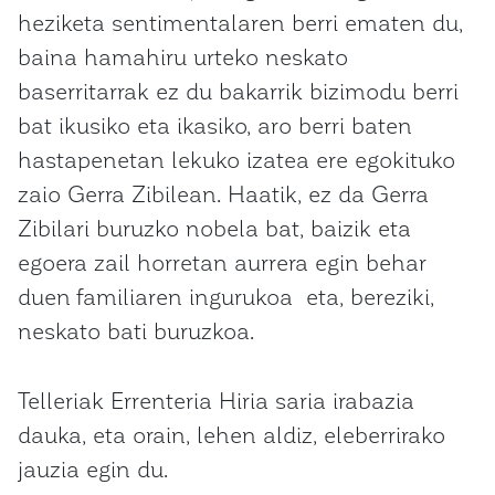
heziketa sentimentalaren berri ematen du,
baina hamahiru urteko neskato
baserritarrak ez du bakarrik bizimodu berri
bat ikusiko eta ikasiko, aro berri baten
hastapenetan lekuko izatea ere egokituko
zaio Gerra Zibilean. Haatik, ez da Gerra
Zibilari buruzko nobela bat, baizik eta
egoera zail horretan aurrera egin behar
duen familiaren ingurukoa eta, bereziki,
neskato bati buruzkoa.
Telleriak Errenteria Hiria saria irabazia
dauka, eta orain, lehen aldiz, eleberrirako
jauzia egin du.