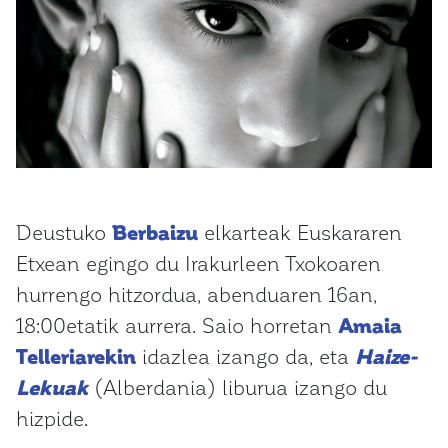
Deustuko
Berbaizu
elkarteak Euskararen
Etxean egingo du Irakurleen Txokoaren
hurrengo hitzordua, abenduaren 16an,
18:00etatik aurrera. Saio horretan
Amaia
Telleriarekin
idazlea izango da, eta
Haize-
Lekuak
(Alberdania) liburua izango du
hizpide.