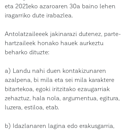
eta 2021eko azaroaren 30a baino lehen
iragarriko dute irabazlea.
Antolatzaileeek jakinarazi dutenez, parte-
hartzaileek honako hauek aurkeztu
beharko dituzte:
a) Landu nahi duen kontakizunaren
azalpena, bi mila eta sei mila karaktere
bitartekoa, egoki iritzitako ezaugarriak
zehaztuz, hala nola, argumentua, egitura,
luzera, estiloa, etab.
b) Idazlanaren lagina edo erakusgarria,