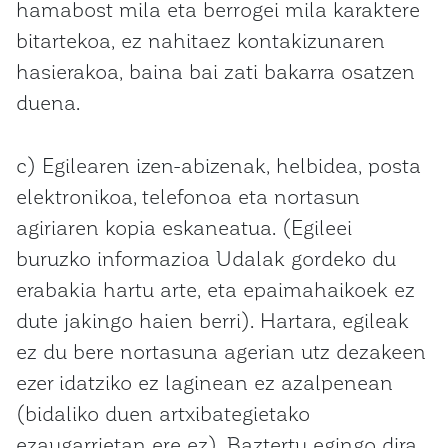
hamabost mila eta berrogei mila karaktere
bitartekoa, ez nahitaez kontakizunaren
hasierakoa, baina bai zati bakarra osatzen
duena.
c) Egilearen izen-abizenak, helbidea, posta
elektronikoa, telefonoa eta nortasun
agiriaren kopia eskaneatua. (Egileei
buruzko informazioa Udalak gordeko du
erabakia hartu arte, eta epaimahaikoek ez
dute jakingo haien berri). Hartara, egileak
ez du bere nortasuna agerian utz dezakeen
ezer idatziko ez laginean ez azalpenean
(bidaliko duen artxibategietako
ezaugarrietan ere ez). Baztertu egingo dira