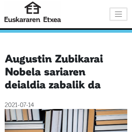
Augustin Zubikarai
Nobela sariaren
deialdia zabalik da
2021-07-14