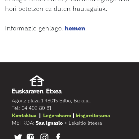
hori betetzen ez duten hautagaiak.
Informazio gehiago,
hemen
.
Agoitz plaza 1 48015 Bilbo, Bizkaia.
Tel.: 94 402 80 81
Kontaktua
|
Lege-oharra
|
Irisgarritasuna
METROA:
San Ignazio
> Lekeitio irteera