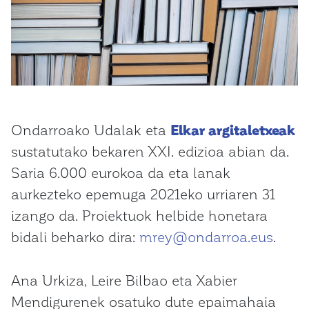
Ondarroako Udalak eta
Elkar argitaletxeak
sustatutako bekaren XXI. edizioa abian da.
Saria 6.000 eurokoa da eta lanak
aurkezteko epemuga 2021eko urriaren 31
izango da. Proiektuok helbide honetara
bidali beharko dira:
mrey@ondarroa.eus
.
Ana Urkiza, Leire Bilbao eta Xabier
Mendigurenek osatuko dute epaimahaia